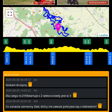
Leaflet
137
137
137
134
137
137
137
10.5 km
13.0 km
25.0 km
43.0 km
45.0 km
57.0 km
0 km
Daj znać jak było...
2024-08-08 08:38:12 Jes
Szukam drużyny
2024-08-05 14:05:23 Nn
Dla czego nr.2193startuje z 2 sektora kiedy jest w 3
2024-08-04 20:05:34 AN
Co oznacza czerwony ślad, który nie zawsze pokrywa się z niebieskim?