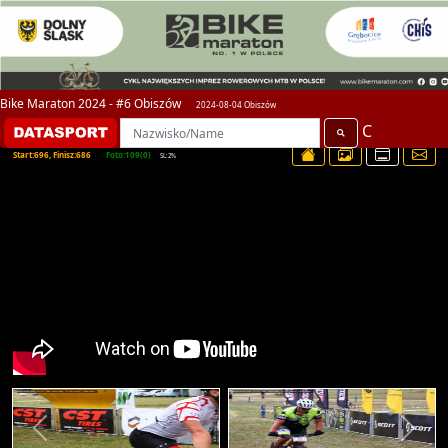
Bike Maraton 2024 - #6 Obiszów
2024-08-04 Obiszów
C
Start:696, Finisz:686
Foto:109(0)
SL:2%