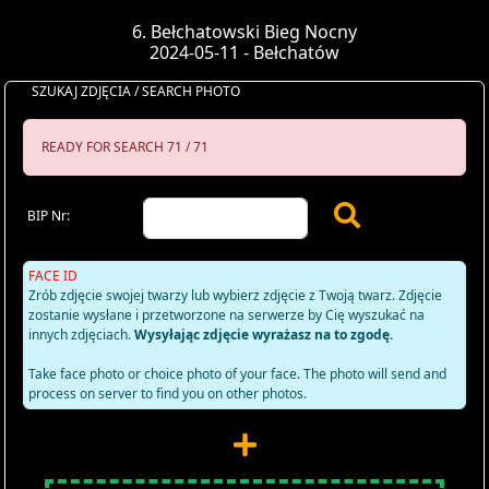
6. Bełchatowski Bieg Nocny
2024-05-11 - Bełchatów
SZUKAJ ZDJĘCIA / SEARCH PHOTO
READY FOR SEARCH 71 / 71
BIP Nr:
FACE ID
Zrób zdjęcie swojej twarzy lub wybierz zdjęcie z Twoją twarz. Zdjęcie
zostanie wysłane i przetworzone na serwerze by Cię wyszukać na
innych zdjęciach.
Wysyłając zdjęcie wyrażasz na to zgodę.
Take face photo or choice photo of your face. The photo will send and
process on server to find you on other photos.