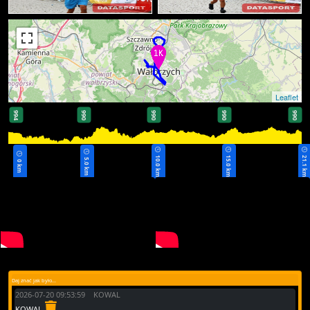
Leaflet
994
990
990
990
990
10.0 km
15.0 km
21.1 km
5.0 km
0 km
Daj znać jak było...
2026-07-20 09:53:59 KOWAL
KOWAL