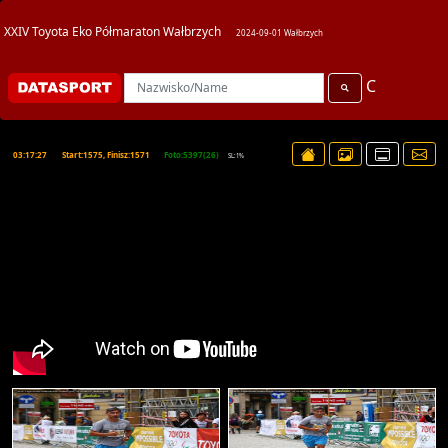
XXIV Toyota Eko Półmaraton Wałbrzych
2024-09-01 Wałbrzych
C
03:17:27
Start:1575, Finisz:1571
Foto:5397(26)
SL:1%