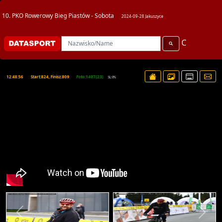
10. PKO Rowerowy Bieg Piastów - Sobota
2024-09-28 Jakuszyce
C
12:48:56
Start:824, Finisz:809
Foto:1407(23)
SL:0%