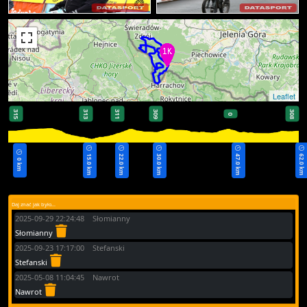
Leaflet
315
313
311
309
308
0
15.0 km
22.0 km
30.0 km
47.0 km
62.0 km
0 km
Daj znać jak było...
2025-09-29 22:24:48 Słomianny
Słomianny
2025-09-23 17:17:00 Stefanski
Stefanski
2025-05-08 11:04:45 Nawrot
Nawrot