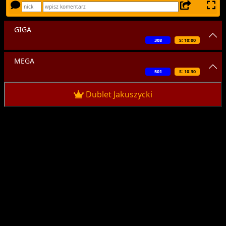
GIGA
308
S: 10:00
MEGA
501
S: 10:30
Dublet Jakuszycki