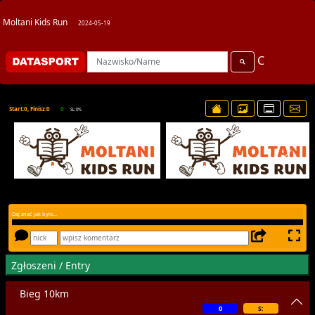
Moltani Kids Run
2024-05-19
C
Start:0, Finisz:0
0
SL:0%
Daj znać jak było...
Zgłoszeni / Entry
Bieg 10km
0
S: