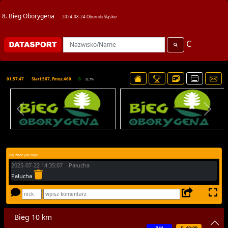
8. Bieg Oborygena
2024-08-24 Oborniki Śląskie
C
01:57:47
Start:567, Finisz:460
0
SL:1%
Daj znać jak było...
2025-07-22 14:35:07 Pałucha
Pałucha
Bieg 10 km
341
S: 10:00