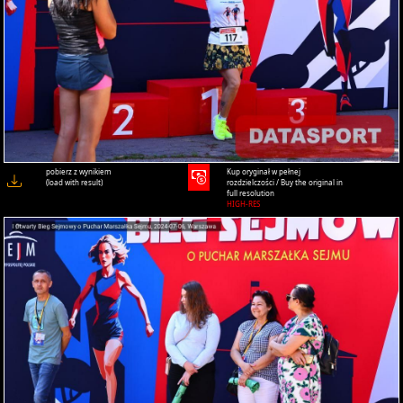
pobierz z wynikiem
Kup oryginał w pełnej
(load with result)
rozdzielczości / Buy the original in
full resolution
HIGH-RES