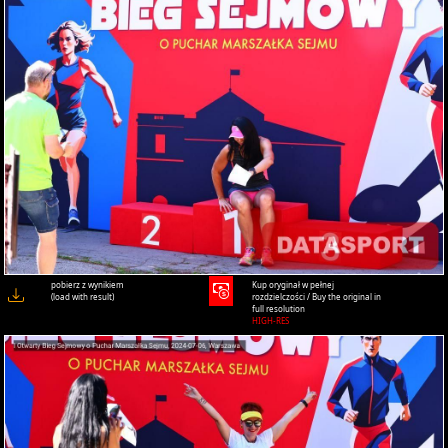
pobierz z wynikiem
Kup oryginał w pełnej
(load with result)
rozdzielczości / Buy the original in
full resolution
HIGH-RES