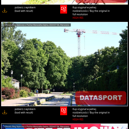
pobierz z wynikiem
Kup oryginał w pełnej
(load with result)
rozdzielczości / Buy the original in
full resolution
HIGH-RES
pobierz z wynikiem
Kup oryginał w pełnej
(load with result)
rozdzielczości / Buy the original in
full resolution
HIGH-RES