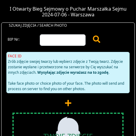
I Otwarty Bieg Sejmowy o Puchar Marszałka Sejmu
2024-07-06 - Warszawa
SZUKAJ ZDJĘCIA / SEARCH PHOTO
BIP Nr:
FACE ID
Zrób zdjęcie swojej twarzy lub wybierz zdjęcie z Twoją twarz. Zdjęcie
zostanie wysłane i przetworzone na serwerze by Cię wyszukać na
innych zdjęciach.
Wysyłając zdjęcie wyrażasz na to zgodę.
Take face photo or choice photo of your face. The photo will send and
process on server to find you on other photos.