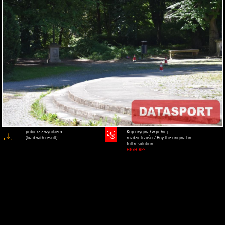
pobierz z wynikiem
Kup oryginał w pełnej
(load with result)
rozdzielczości / Buy the original in
full resolution
HIGH-RES