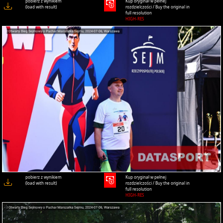
pobierz z wynikiem
Kup oryginał w pełnej
(load with result)
rozdzielczości / Buy the original in
full resolution
HIGH-RES
pobierz z wynikiem
Kup oryginał w pełnej
(load with result)
rozdzielczości / Buy the original in
full resolution
HIGH-RES