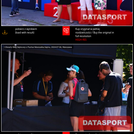
pobierz z wynikiem
Kup oryginał w pełnej
(load with result)
rozdzielczości / Buy the original in
full resolution
HIGH-RES