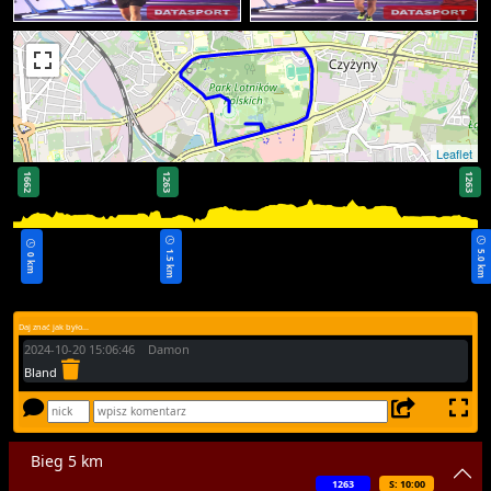
Leaflet
1662
1263
1263
1.5 km
5.0 km
0 km
Daj znać jak było...
2024-10-20 15:06:46 Damon
Bland
Bieg 5 km
1263
S: 10:00