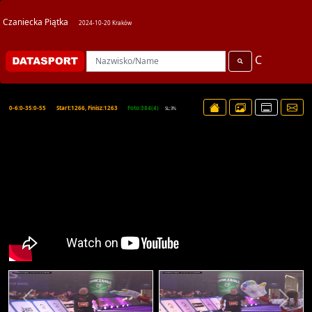
Czaniecka Piątka
2024-10-20 Kraków
C
0-6:0-35:0-55
Start:1266, Finisz:1263
Foto:384(4)
SL:3%