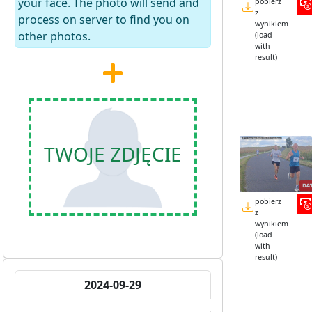
your face. The photo will send and
pobierz
z
process on server to find you on
wynikiem
other photos.
(load
with
result)
TWOJE ZDJĘCIE
pobierz
z
wynikiem
(load
with
result)
2024-09-29