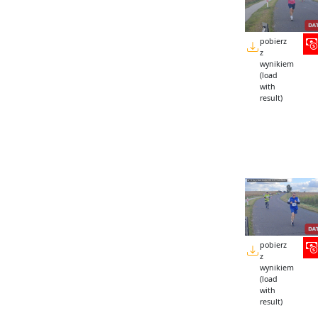
pobierz
z
wynikiem
(load
with
result)
pobierz
z
wynikiem
(load
with
result)