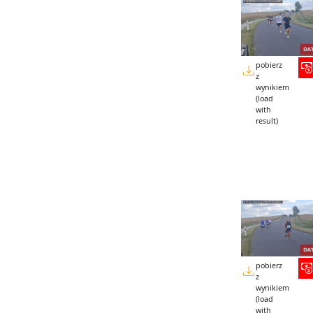
pobierz
z
wynikiem
(load
with
result)
pobierz
z
wynikiem
(load
with