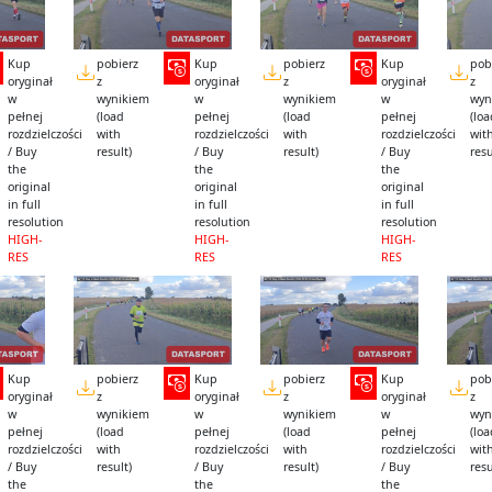
Kup
pobierz
Kup
pobierz
Kup
pob
oryginał
z
oryginał
z
oryginał
z
w
wynikiem
w
wynikiem
w
wyn
pełnej
(load
pełnej
(load
pełnej
(lo
rozdzielczości
with
rozdzielczości
with
rozdzielczości
wit
/ Buy
result)
/ Buy
result)
/ Buy
resu
the
the
the
original
original
original
in full
in full
in full
resolution
resolution
resolution
HIGH-
HIGH-
HIGH-
RES
RES
RES
Kup
pobierz
Kup
pobierz
Kup
pob
oryginał
z
oryginał
z
oryginał
z
w
wynikiem
w
wynikiem
w
wyn
pełnej
(load
pełnej
(load
pełnej
(lo
rozdzielczości
with
rozdzielczości
with
rozdzielczości
wit
/ Buy
result)
/ Buy
result)
/ Buy
resu
the
the
the