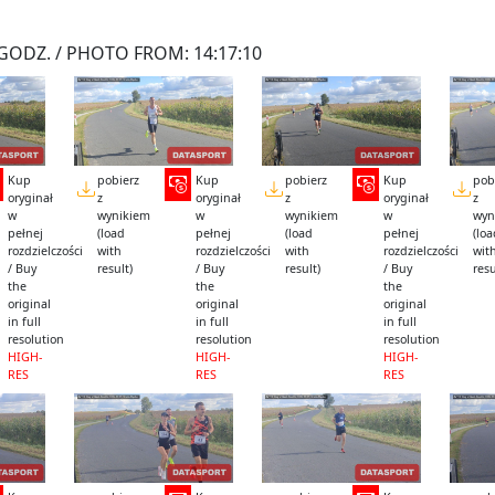
GODZ. / PHOTO FROM: 14:17:10
Kup
pobierz
Kup
pobierz
Kup
pob
oryginał
z
oryginał
z
oryginał
z
w
wynikiem
w
wynikiem
w
wyn
pełnej
(load
pełnej
(load
pełnej
(lo
rozdzielczości
with
rozdzielczości
with
rozdzielczości
wit
/ Buy
result)
/ Buy
result)
/ Buy
resu
the
the
the
original
original
original
in full
in full
in full
resolution
resolution
resolution
HIGH-
HIGH-
HIGH-
RES
RES
RES