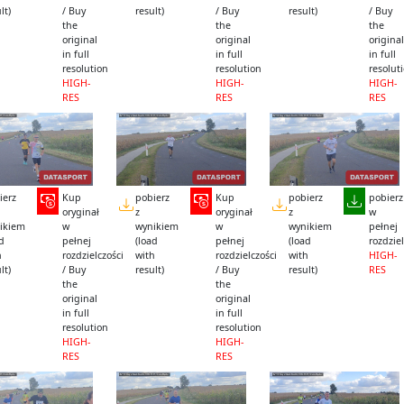
lt)
/ Buy
result)
/ Buy
result)
/ Buy
the
the
the
original
original
original
in full
in full
in full
resolution
resolution
resolut
HIGH-
HIGH-
HIGH-
RES
RES
RES
ierz
Kup
pobierz
Kup
pobierz
pobierz
oryginał
z
oryginał
z
w
ikiem
w
wynikiem
w
wynikiem
pełnej
ad
pełnej
(load
pełnej
(load
rozdziel
h
rozdzielczości
with
rozdzielczości
with
HIGH-
lt)
/ Buy
result)
/ Buy
result)
RES
the
the
original
original
in full
in full
resolution
resolution
HIGH-
HIGH-
RES
RES