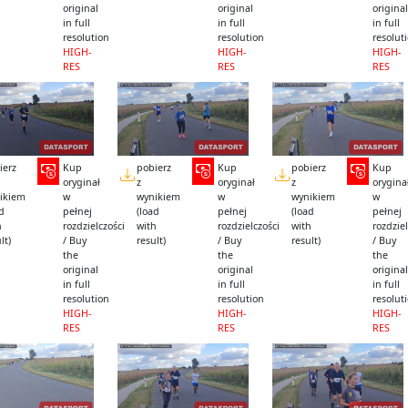
original
original
original
in full
in full
in full
resolution
resolution
resolut
HIGH-
HIGH-
HIGH-
RES
RES
RES
ierz
Kup
pobierz
Kup
pobierz
Kup
oryginał
z
oryginał
z
orygina
ikiem
w
wynikiem
w
wynikiem
w
ad
pełnej
(load
pełnej
(load
pełnej
h
rozdzielczości
with
rozdzielczości
with
rozdziel
lt)
/ Buy
result)
/ Buy
result)
/ Buy
the
the
the
original
original
original
in full
in full
in full
resolution
resolution
resolut
HIGH-
HIGH-
HIGH-
RES
RES
RES