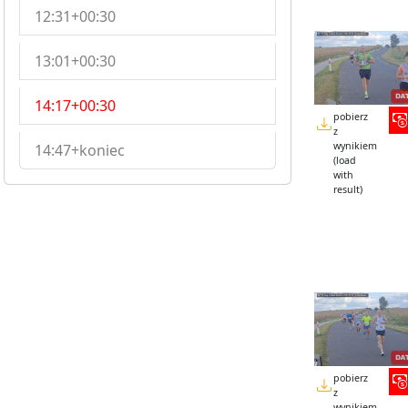
12:31+00:30
13:01+00:30
14:17+00:30
pobierz
z
wynikiem
14:47+koniec
(load
with
result)
pobierz
z
wynikiem