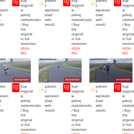
ierz
Kup
pobierz
Kup
pobierz
Kup
oryginał
z
oryginał
z
orygina
ikiem
w
wynikiem
w
wynikiem
w
ad
pełnej
(load
pełnej
(load
pełnej
h
rozdzielczości
with
rozdzielczości
with
rozdziel
lt)
/ Buy
result)
/ Buy
result)
/ Buy
the
the
the
original
original
original
in full
in full
in full
resolution
resolution
resolut
HIGH-
HIGH-
HIGH-
RES
RES
RES
ierz
Kup
pobierz
Kup
pobierz
Kup
oryginał
z
oryginał
z
orygina
ikiem
w
wynikiem
w
wynikiem
w
ad
pełnej
(load
pełnej
(load
pełnej
h
rozdzielczości
with
rozdzielczości
with
rozdziel
lt)
/ Buy
result)
/ Buy
result)
/ Buy
the
the
the
original
original
original
in full
in full
in full
resolution
resolution
resolut