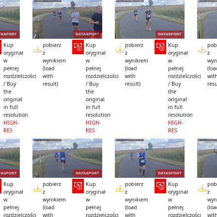
Kup
pobierz
Kup
pobierz
Kup
pob
oryginał
z
oryginał
z
oryginał
z
w
wynikiem
w
wynikiem
w
wyn
pełnej
(load
pełnej
(load
pełnej
(lo
rozdzielczości
with
rozdzielczości
with
rozdzielczości
wit
/ Buy
result)
/ Buy
result)
/ Buy
resu
the
the
the
original
original
original
in full
in full
in full
resolution
resolution
resolution
HIGH-
HIGH-
HIGH-
RES
RES
RES
Kup
pobierz
Kup
pobierz
Kup
pob
oryginał
z
oryginał
z
oryginał
z
w
wynikiem
w
wynikiem
w
wyn
pełnej
(load
pełnej
(load
pełnej
(lo
rozdzielczości
with
rozdzielczości
with
rozdzielczości
wit