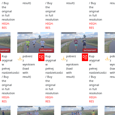
/ Buy
result)
/ Buy
result)
/ Buy
resu
the
the
the
original
original
original
in full
in full
in full
resolution
resolution
resolution
HIGH-
HIGH-
HIGH-
RES
RES
RES
Kup
pobierz
Kup
pobierz
Kup
pob
oryginał
z
oryginał
z
oryginał
z
w
wynikiem
w
wynikiem
w
wyn
pełnej
(load
pełnej
(load
pełnej
(lo
rozdzielczości
with
rozdzielczości
with
rozdzielczości
wit
/ Buy
result)
/ Buy
result)
/ Buy
resu
the
the
the
original
original
original
in full
in full
in full
resolution
resolution
resolution
HIGH-
HIGH-
HIGH-
RES
RES
RES