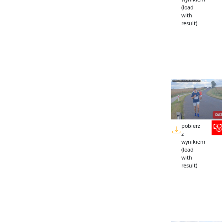
(load
with
result)
pobierz
z
wynikiem
(load
with
result)