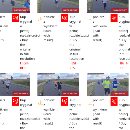
ierz
Kup
pobierz
Kup
pobierz
Kup
oryginał
z
oryginał
z
orygina
ikiem
w
wynikiem
w
wynikiem
w
ad
pełnej
(load
pełnej
(load
pełnej
h
rozdzielczości
with
rozdzielczości
with
rozdziel
lt)
/ Buy
result)
/ Buy
result)
/ Buy
the
the
the
original
original
original
in full
in full
in full
resolution
resolution
resolut
HIGH-
HIGH-
HIGH-
RES
RES
RES
ierz
Kup
pobierz
Kup
pobierz
Kup
oryginał
z
oryginał
z
orygina
ikiem
w
wynikiem
w
wynikiem
w
ad
pełnej
(load
pełnej
(load
pełnej
h
rozdzielczości
with
rozdzielczości
with
rozdziel
lt)
/ Buy
result)
/ Buy
result)
/ Buy
the
the
the