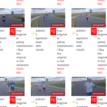
HIGH-
HIGH-
HIGH-
RES
RES
RES
ierz
Kup
pobierz
Kup
pobierz
Kup
oryginał
z
oryginał
z
orygina
ikiem
w
wynikiem
w
wynikiem
w
ad
pełnej
(load
pełnej
(load
pełnej
h
rozdzielczości
with
rozdzielczości
with
rozdziel
lt)
/ Buy
result)
/ Buy
result)
/ Buy
the
the
the
original
original
original
in full
in full
in full
resolution
resolution
resolut
HIGH-
HIGH-
HIGH-
RES
RES
RES
ierz
Kup
pobierz
Kup
pobierz
Kup
oryginał
z
oryginał
z
orygina
ikiem
w
wynikiem
w
wynikiem
w