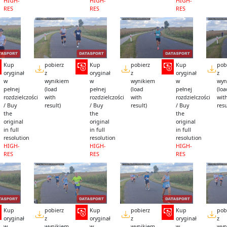
HIGH-
HIGH-
HIGH-
RES
RES
RES
Kup
pobierz
Kup
pobierz
Kup
pob
oryginał
z
oryginał
z
oryginał
z
w
wynikiem
w
wynikiem
w
wyn
pełnej
(load
pełnej
(load
pełnej
(lo
rozdzielczości
with
rozdzielczości
with
rozdzielczości
wit
/ Buy
result)
/ Buy
result)
/ Buy
resu
the
the
the
original
original
original
in full
in full
in full
resolution
resolution
resolution
HIGH-
HIGH-
HIGH-
RES
RES
RES
Kup
pobierz
Kup
pobierz
Kup
pob
oryginał
z
oryginał
z
oryginał
z
w
wynikiem
w
wynikiem
w
wyn