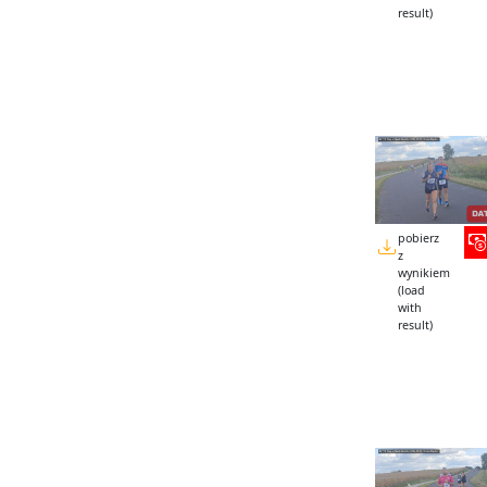
result)
pobierz
z
wynikiem
(load
with
result)