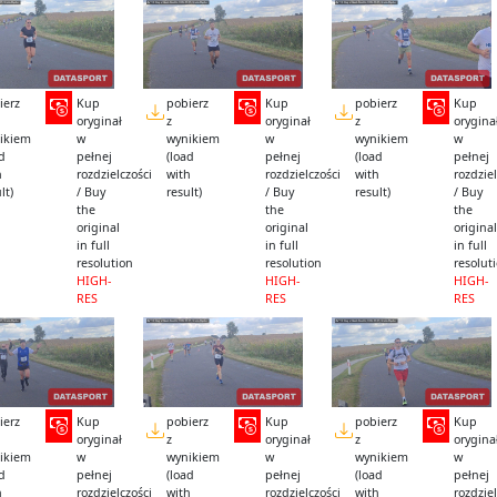
ierz
Kup
pobierz
Kup
pobierz
Kup
oryginał
z
oryginał
z
orygina
ikiem
w
wynikiem
w
wynikiem
w
ad
pełnej
(load
pełnej
(load
pełnej
h
rozdzielczości
with
rozdzielczości
with
rozdziel
lt)
/ Buy
result)
/ Buy
result)
/ Buy
the
the
the
original
original
original
in full
in full
in full
resolution
resolution
resolut
HIGH-
HIGH-
HIGH-
RES
RES
RES
ierz
Kup
pobierz
Kup
pobierz
Kup
oryginał
z
oryginał
z
orygina
ikiem
w
wynikiem
w
wynikiem
w
ad
pełnej
(load
pełnej
(load
pełnej
h
rozdzielczości
with
rozdzielczości
with
rozdziel