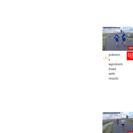
pobierz
z
wynikiem
(load
with
result)