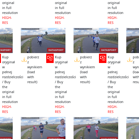
original
original
original
in full
in full
in full
resolution
resolution
resolution
HIGH-
HIGH-
HIGH-
RES
RES
RES
Kup
pobierz
Kup
pobierz
Kup
pob
oryginał
z
oryginał
z
oryginał
z
w
wynikiem
w
wynikiem
w
wyn
pełnej
(load
pełnej
(load
pełnej
(lo
rozdzielczości
with
rozdzielczości
with
rozdzielczości
wit
/ Buy
result)
/ Buy
result)
/ Buy
resu
the
the
the
original
original
original
in full
in full
in full
resolution
resolution
resolution
HIGH-
HIGH-
HIGH-
RES
RES
RES