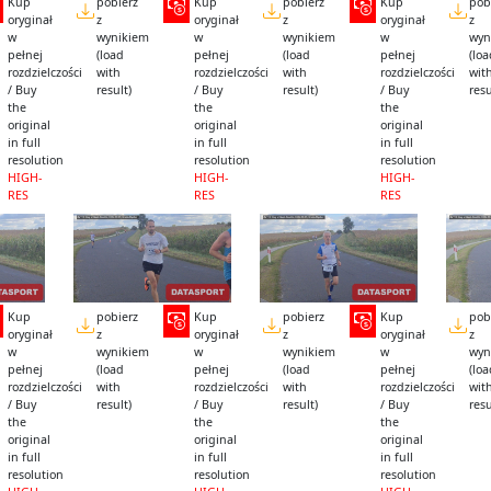
Kup
pobierz
Kup
pobierz
Kup
pob
oryginał
z
oryginał
z
oryginał
z
w
wynikiem
w
wynikiem
w
wyn
pełnej
(load
pełnej
(load
pełnej
(lo
rozdzielczości
with
rozdzielczości
with
rozdzielczości
wit
/ Buy
result)
/ Buy
result)
/ Buy
resu
the
the
the
original
original
original
in full
in full
in full
resolution
resolution
resolution
HIGH-
HIGH-
HIGH-
RES
RES
RES
Kup
pobierz
Kup
pobierz
Kup
pob
oryginał
z
oryginał
z
oryginał
z
w
wynikiem
w
wynikiem
w
wyn
pełnej
(load
pełnej
(load
pełnej
(lo
rozdzielczości
with
rozdzielczości
with
rozdzielczości
wit
/ Buy
result)
/ Buy
result)
/ Buy
resu
the
the
the
original
original
original
in full
in full
in full
resolution
resolution
resolution