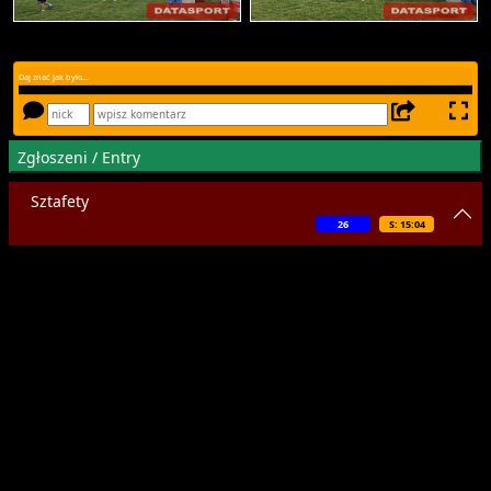
Daj znać jak było...
Zgłoszeni / Entry
Sztafety
26
S: 15:04