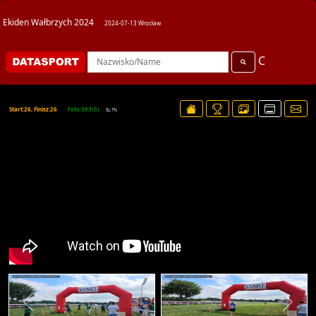
Ekiden Wałbrzych 2024
2024-07-13 Wrocław
C
Start:26, Finisz:26
Foto:393(0)
SL:1%