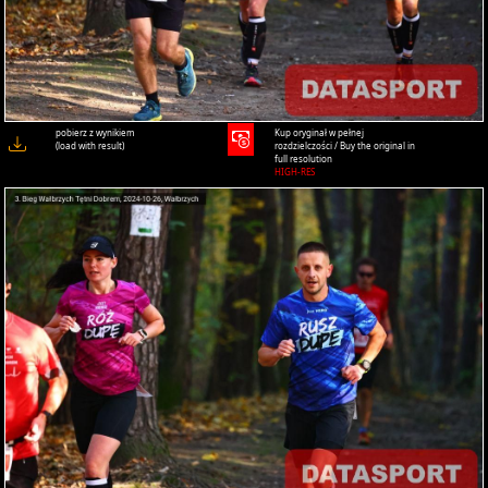
pobierz z wynikiem
Kup oryginał w pełnej
(load with result)
rozdzielczości / Buy the original in
full resolution
HIGH-RES