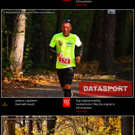
full resolution
HIGH-RES
pobierz z wynikiem
Kup oryginał w pełnej
(load with result)
rozdzielczości / Buy the original in
full resolution
HIGH-RES