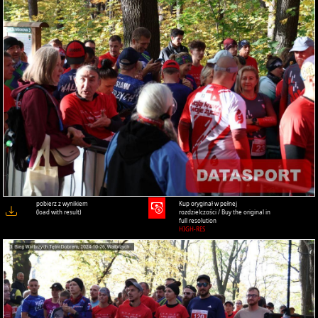
pobierz z wynikiem
Kup oryginał w pełnej
(load with result)
rozdzielczości / Buy the original in
full resolution
HIGH-RES