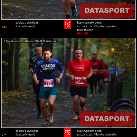
pobierz z wynikiem
Kup oryginał w pełnej
(load with result)
rozdzielczości / Buy the original in
full resolution
HIGH-RES
pobierz z wynikiem
Kup oryginał w pełnej
(load with result)
rozdzielczości / Buy the original in