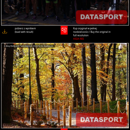
pobierz z wynikiem
Kup oryginał w pełnej
(load with result)
rozdzielczości / Buy the original in
full resolution
HIGH-RES