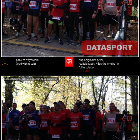
pobierz z wynikiem
Kup oryginał w pełnej
(load with result)
rozdzielczości / Buy the original in
full resolution
HIGH-RES