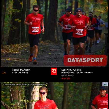
pobierz z wynikiem
Kup oryginał w pełnej
(load with result)
rozdzielczości / Buy the original in
full resolution
HIGH-RES