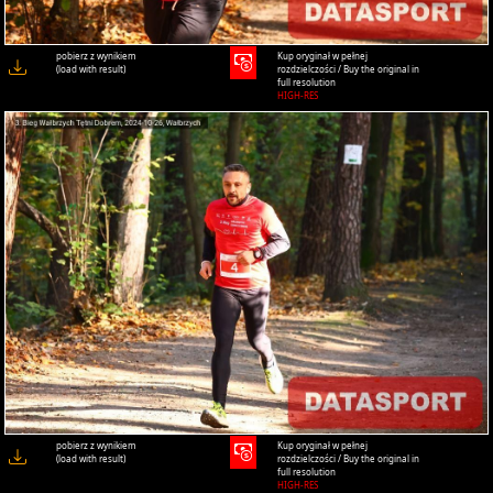
pobierz z wynikiem
Kup oryginał w pełnej
(load with result)
rozdzielczości / Buy the original in
full resolution
HIGH-RES
pobierz z wynikiem
Kup oryginał w pełnej
(load with result)
rozdzielczości / Buy the original in
full resolution
HIGH-RES