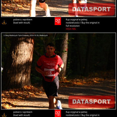
pobierz z wynikiem
Kup oryginał w pełnej
(load with result)
rozdzielczości / Buy the original in
full resolution
HIGH-RES
pobierz z wynikiem
Kup oryginał w pełnej
(load with result)
rozdzielczości / Buy the original in