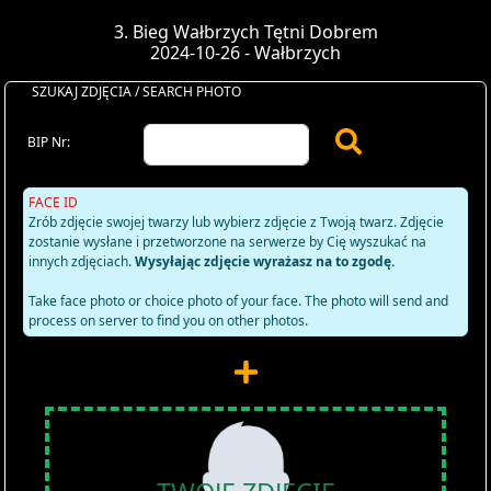
3. Bieg Wałbrzych Tętni Dobrem
2024-10-26 - Wałbrzych
SZUKAJ ZDJĘCIA / SEARCH PHOTO
BIP Nr:
FACE ID
Zrób zdjęcie swojej twarzy lub wybierz zdjęcie z Twoją twarz. Zdjęcie
zostanie wysłane i przetworzone na serwerze by Cię wyszukać na
innych zdjęciach.
Wysyłając zdjęcie wyrażasz na to zgodę.
Take face photo or choice photo of your face. The photo will send and
process on server to find you on other photos.