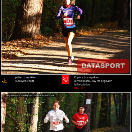
pobierz z wynikiem
Kup oryginał w pełnej
(load with result)
rozdzielczości / Buy the original in
full resolution
HIGH-RES