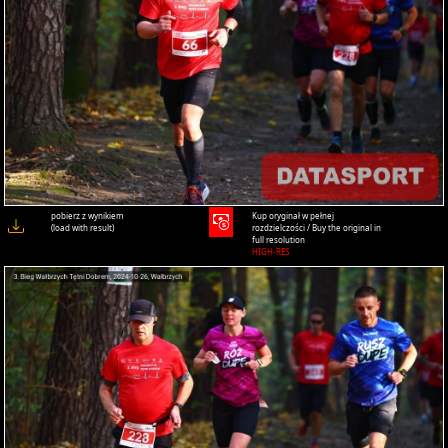
pobierz z wynikiem
Kup oryginał w pełnej
(load with result)
rozdzielczości / Buy the original in
full resolution
HIGH-RES