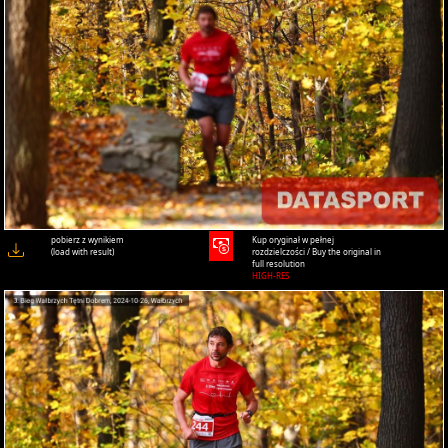
pobierz z wynikiem
Kup oryginał w pełnej
(load with result)
rozdzielczości / Buy the original in
full resolution
HIGH-RES