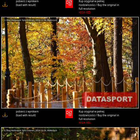
pobierz z wynikiem
Kup oryginał w pełnej
(load with result)
rozdzielczości / Buy the original in
full resolution
HIGH-RES
pobierz z wynikiem
Kup oryginał w pełnej
(load with result)
rozdzielczości / Buy the original in
full resolution
HIGH-RES