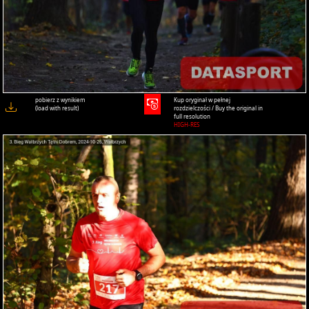
pobierz z wynikiem
Kup oryginał w pełnej
(load with result)
rozdzielczości / Buy the original in
full resolution
HIGH-RES