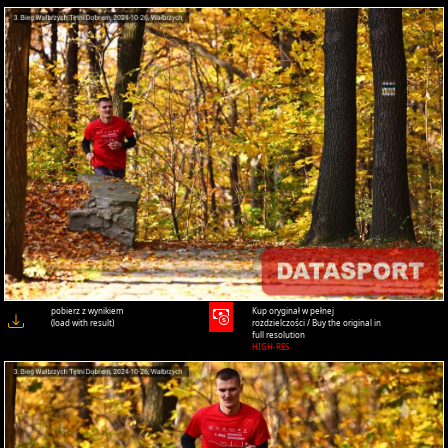
pobierz z wynikiem
Kup oryginał w pełnej
(load with result)
rozdzielczości / Buy the original in
full resolution
HIGH-RES