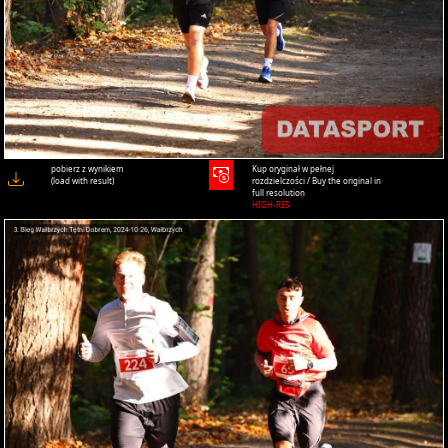
pobierz z wynikiem
Kup oryginał w pełnej
(load with result)
rozdzielczości / Buy the original in
full resolution
HIGH-RES