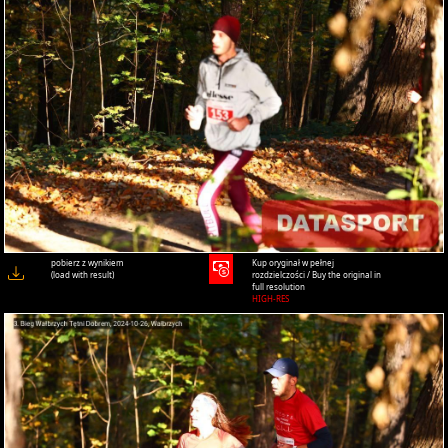
pobierz z wynikiem
Kup oryginał w pełnej
(load with result)
rozdzielczości / Buy the original in
full resolution
HIGH-RES