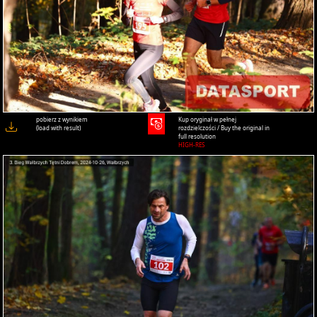
pobierz z wynikiem
Kup oryginał w pełnej
(load with result)
rozdzielczości / Buy the original in
full resolution
HIGH-RES