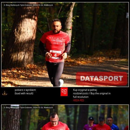
pobierz z wynikiem
Kup oryginał w pełnej
(load with result)
rozdzielczości / Buy the original in
full resolution
HIGH-RES