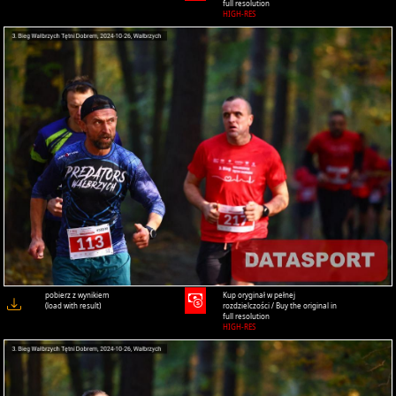
full resolution
HIGH-RES
pobierz z wynikiem
Kup oryginał w pełnej
(load with result)
rozdzielczości / Buy the original in
full resolution
HIGH-RES