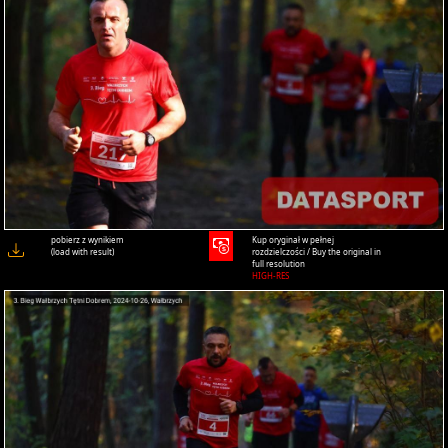
pobierz z wynikiem
Kup oryginał w pełnej
(load with result)
rozdzielczości / Buy the original in
full resolution
HIGH-RES