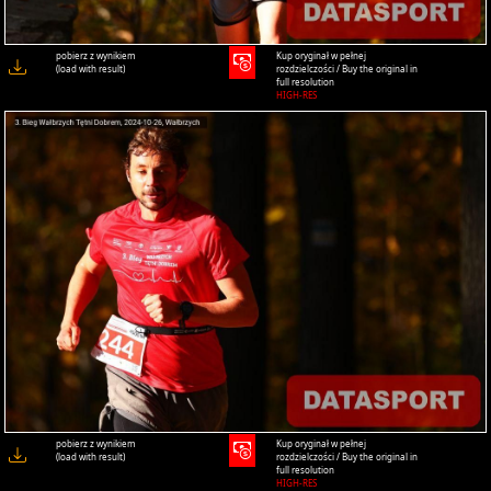
pobierz z wynikiem
Kup oryginał w pełnej
(load with result)
rozdzielczości / Buy the original in
full resolution
HIGH-RES
pobierz z wynikiem
Kup oryginał w pełnej
(load with result)
rozdzielczości / Buy the original in
full resolution
HIGH-RES