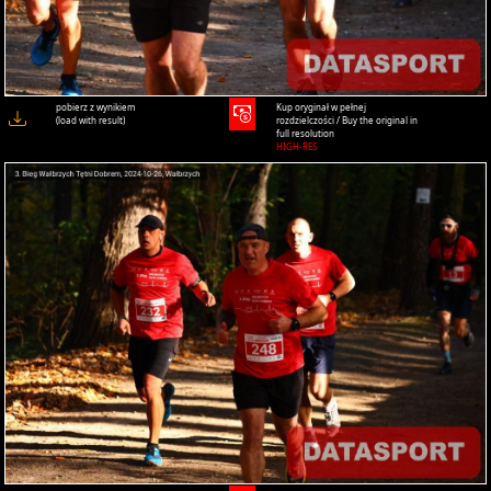
pobierz z wynikiem
Kup oryginał w pełnej
(load with result)
rozdzielczości / Buy the original in
full resolution
HIGH-RES