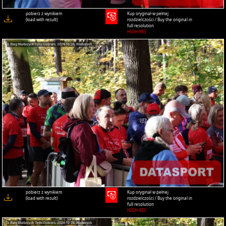
pobierz z wynikiem
Kup oryginał w pełnej
(load with result)
rozdzielczości / Buy the original in
full resolution
HIGH-RES
pobierz z wynikiem
Kup oryginał w pełnej
(load with result)
rozdzielczości / Buy the original in
full resolution
HIGH-RES