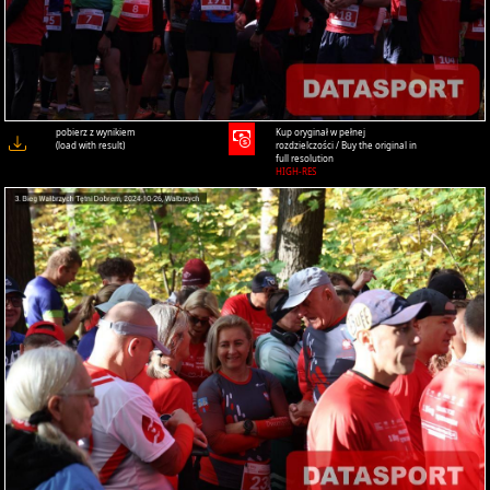
pobierz z wynikiem
Kup oryginał w pełnej
(load with result)
rozdzielczości / Buy the original in
full resolution
HIGH-RES