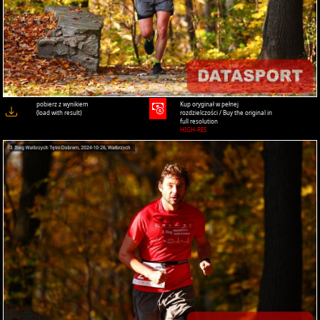
pobierz z wynikiem
Kup oryginał w pełnej
(load with result)
rozdzielczości / Buy the original in
full resolution
HIGH-RES