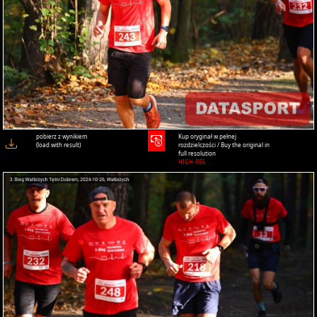
pobierz z wynikiem
Kup oryginał w pełnej
(load with result)
rozdzielczości / Buy the original in
full resolution
HIGH-RES