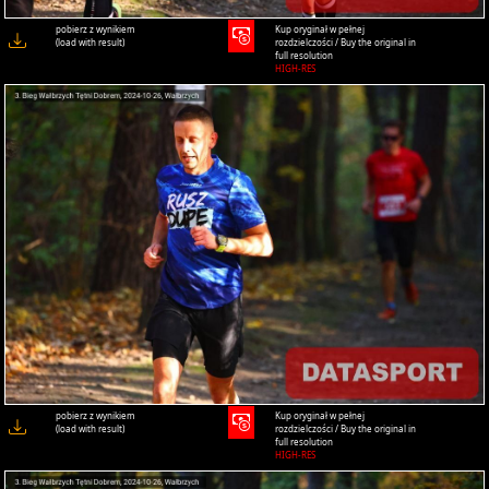
pobierz z wynikiem
Kup oryginał w pełnej
(load with result)
rozdzielczości / Buy the original in
full resolution
HIGH-RES
pobierz z wynikiem
Kup oryginał w pełnej
(load with result)
rozdzielczości / Buy the original in
full resolution
HIGH-RES