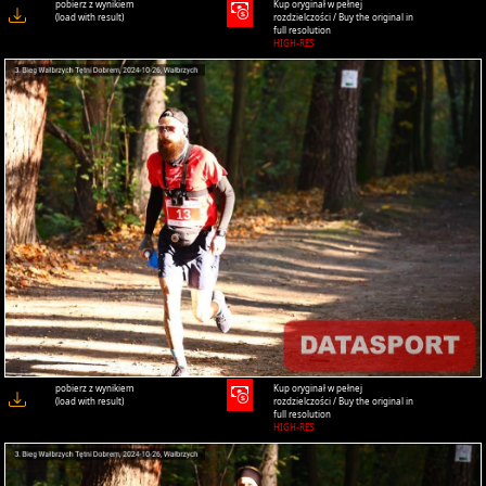
pobierz z wynikiem
Kup oryginał w pełnej
(load with result)
rozdzielczości / Buy the original in
full resolution
HIGH-RES
pobierz z wynikiem
Kup oryginał w pełnej
(load with result)
rozdzielczości / Buy the original in
full resolution
HIGH-RES