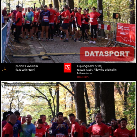
pobierz z wynikiem
Kup oryginał w pełnej
(load with result)
rozdzielczości / Buy the original in
full resolution
HIGH-RES