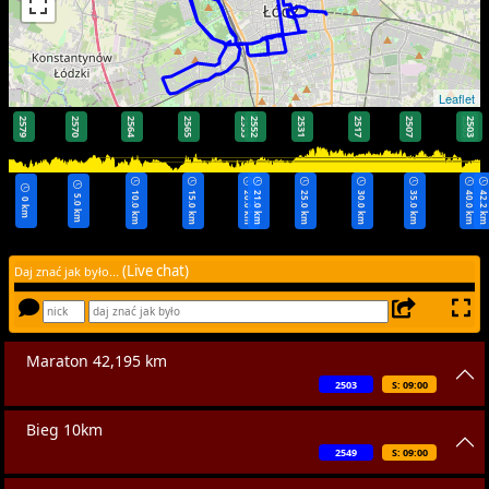
Leaflet
2579
2570
2564
2565
2553
2552
2531
2517
2507
2503
2503
10.0 km
15.0 km
20.0 km
21.0 km
25.0 km
30.0 km
35.0 km
40.0 km
42.2 k
5.0 km
0 km
(Live chat)
Daj znać jak było...
Maraton 42,195 km
2503
S: 09:00
Bieg 10km
2549
S: 09:00