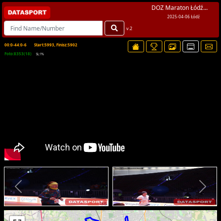
DOZ Maraton Łódź...
2025-04-06 Łódź
v.2
00:0-44:0-6
Start:5993, Finisz:5902
Foto:8353(18)
SL:1%