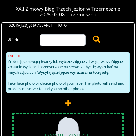
XXII Zimowy Bieg Trzech Jezior w Trzemesznie
2025-02-08 - Trzemeszno
SZUKAJ ZDJĘCIA / SEARCH PHOTO
BIP Nr:
FACE ID
Zrób zdjęcie swojej twarzy lub wybierz zdjęcie z Twoją twarz. Zdjęcie
zostanie wysłane i przetworzone na serwerze by Cię wyszukać na
innych zdjęciach.
Wysyłając zdjęcie wyrażasz na to zgodę.
Take face photo or choice photo of your face. The photo will send and
process on server to find you on other photos.