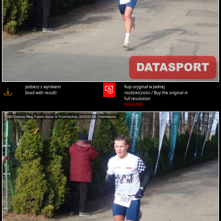
pobierz z wynikiem
Kup oryginał w pełnej
(load with result)
rozdzielczości / Buy the original in
full resolution
HIGH-RES