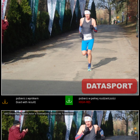
pobierz z wynikiem
pobierz w pełnej rozdzielczości
(load with result)
HIGH-RES