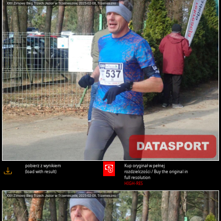
pobierz z wynikiem
Kup oryginał w pełnej
(load with result)
rozdzielczości / Buy the original in
full resolution
HIGH-RES