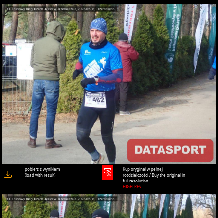
pobierz z wynikiem
Kup oryginał w pełnej
(load with result)
rozdzielczości / Buy the original in
full resolution
HIGH-RES