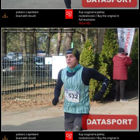
pobierz z wynikiem
Kup oryginał w pełnej
(load with result)
rozdzielczości / Buy the original in
full resolution
HIGH-RES
pobierz z wynikiem
Kup oryginał w pełnej
(load with result)
rozdzielczości / Buy the original in