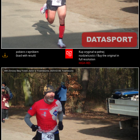
pobierz z wynikiem
Kup oryginał w pełnej
(load with result)
rozdzielczości / Buy the original in
full resolution
HIGH-RES