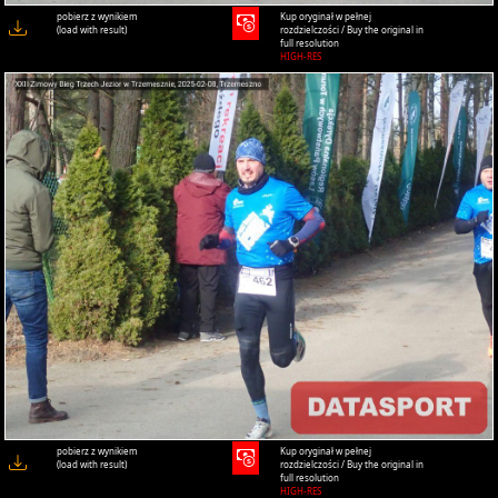
pobierz z wynikiem
Kup oryginał w pełnej
(load with result)
rozdzielczości / Buy the original in
full resolution
HIGH-RES
pobierz z wynikiem
Kup oryginał w pełnej
(load with result)
rozdzielczości / Buy the original in
full resolution
HIGH-RES