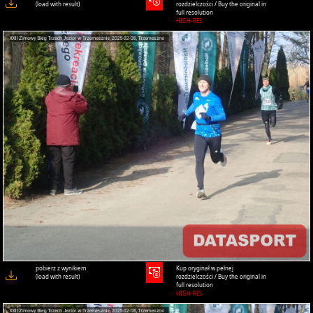
(load with result)
rozdzielczości / Buy the original in
full resolution
HIGH-RES
pobierz z wynikiem
Kup oryginał w pełnej
(load with result)
rozdzielczości / Buy the original in
full resolution
HIGH-RES