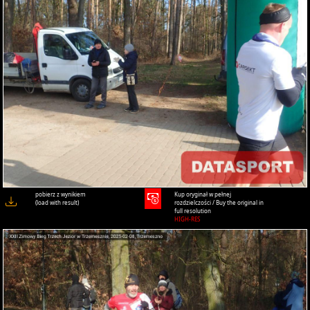
pobierz z wynikiem
Kup oryginał w pełnej
(load with result)
rozdzielczości / Buy the original in
full resolution
HIGH-RES