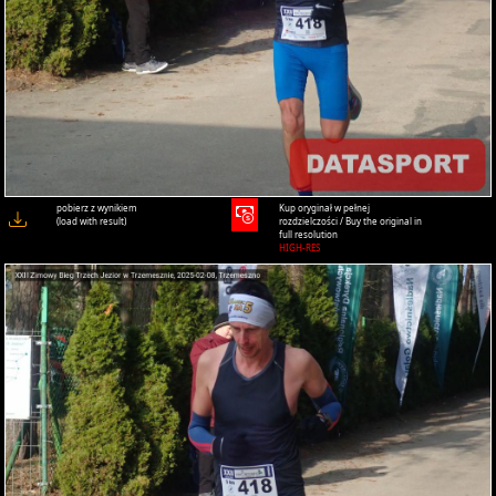
pobierz z wynikiem
Kup oryginał w pełnej
(load with result)
rozdzielczości / Buy the original in
full resolution
HIGH-RES