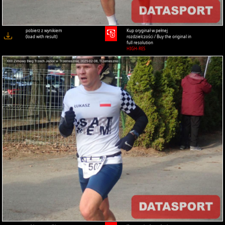
pobierz z wynikiem
Kup oryginał w pełnej
(load with result)
rozdzielczości / Buy the original in
full resolution
HIGH-RES