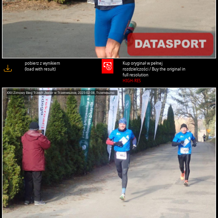
pobierz z wynikiem
Kup oryginał w pełnej
(load with result)
rozdzielczości / Buy the original in
full resolution
HIGH-RES