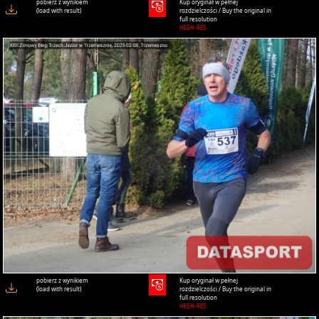
pobierz z wynikiem
Kup oryginał w pełnej
(load with result)
rozdzielczości / Buy the original in
full resolution
HIGH-RES
pobierz z wynikiem
Kup oryginał w pełnej
(load with result)
rozdzielczości / Buy the original in
full resolution
HIGH-RES