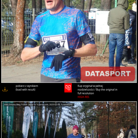
pobierz z wynikiem
Kup oryginał w pełnej
(load with result)
rozdzielczości / Buy the original in
full resolution
HIGH-RES