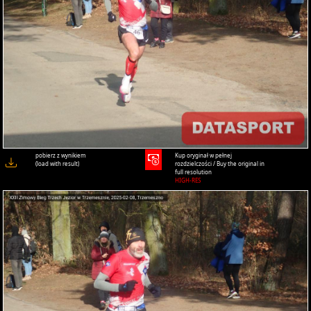
pobierz z wynikiem
Kup oryginał w pełnej
(load with result)
rozdzielczości / Buy the original in
full resolution
HIGH-RES