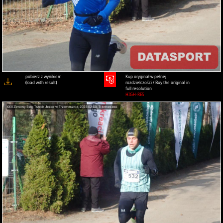
pobierz z wynikiem
Kup oryginał w pełnej
(load with result)
rozdzielczości / Buy the original in
full resolution
HIGH-RES