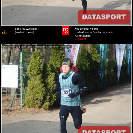
pobierz z wynikiem
Kup oryginał w pełnej
(load with result)
rozdzielczości / Buy the original in
full resolution
HIGH-RES