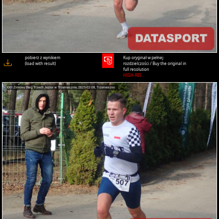
pobierz z wynikiem
Kup oryginał w pełnej
(load with result)
rozdzielczości / Buy the original in
full resolution
HIGH-RES