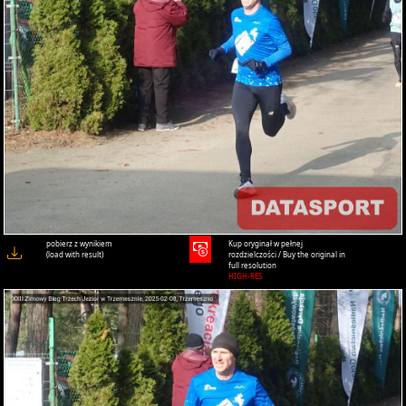
pobierz z wynikiem
Kup oryginał w pełnej
(load with result)
rozdzielczości / Buy the original in
full resolution
HIGH-RES