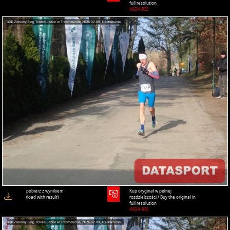
full resolution
HIGH-RES
pobierz z wynikiem
Kup oryginał w pełnej
(load with result)
rozdzielczości / Buy the original in
full resolution
HIGH-RES