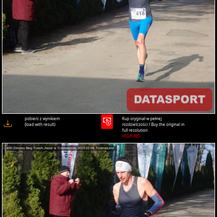
pobierz z wynikiem
Kup oryginał w pełnej
(load with result)
rozdzielczości / Buy the original in
full resolution
HIGH-RES