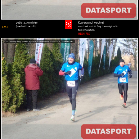
pobierz z wynikiem
Kup oryginał w pełnej
(load with result)
rozdzielczości / Buy the original in
full resolution
HIGH-RES