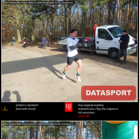
pobierz z wynikiem
Kup oryginał w pełnej
(load with result)
rozdzielczości / Buy the original in
full resolution
HIGH-RES