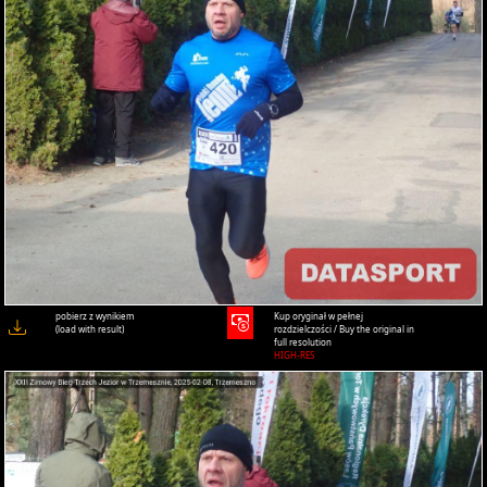
pobierz z wynikiem
Kup oryginał w pełnej
(load with result)
rozdzielczości / Buy the original in
full resolution
HIGH-RES