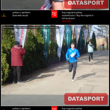
pobierz z wynikiem
Kup oryginał w pełnej
(load with result)
rozdzielczości / Buy the original in
full resolution
HIGH-RES
pobierz z wynikiem
Kup oryginał w pełnej