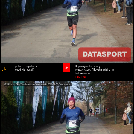
pobierz z wynikiem
Kup oryginał w pełnej
(load with result)
rozdzielczości / Buy the original in
full resolution
HIGH-RES