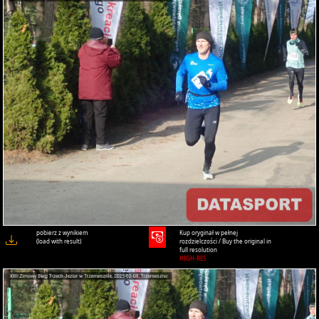
pobierz z wynikiem
Kup oryginał w pełnej
(load with result)
rozdzielczości / Buy the original in
full resolution
HIGH-RES