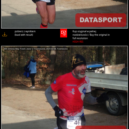
pobierz z wynikiem
Kup oryginał w pełnej
(load with result)
rozdzielczości / Buy the original in
full resolution
HIGH-RES