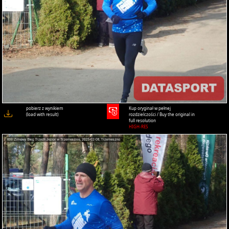
pobierz z wynikiem
Kup oryginał w pełnej
(load with result)
rozdzielczości / Buy the original in
full resolution
HIGH-RES