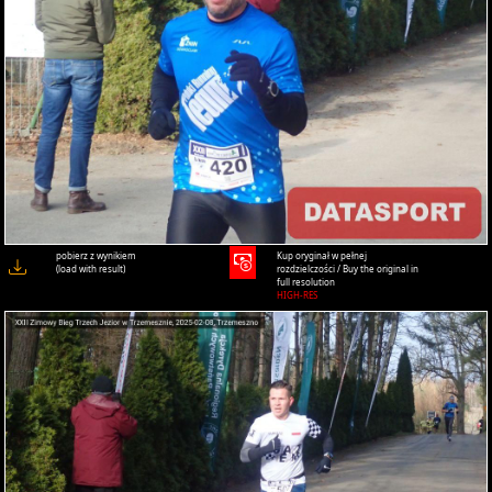
pobierz z wynikiem
Kup oryginał w pełnej
(load with result)
rozdzielczości / Buy the original in
full resolution
HIGH-RES