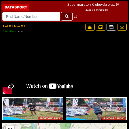
Supermaraton Królewski oraz IV...
2025-08-16 Gołąbki
v.2
Start:321, Finisz:321
Foto:167(4)
SL:1%