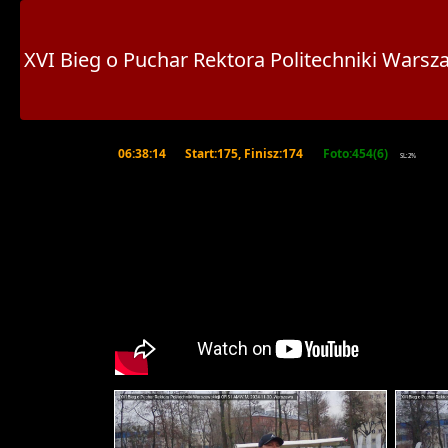
XVI Bieg o Puchar Rektora Politechniki War
06:38:14
Start:175, Finisz:174
Foto:454(6)
SL:2%