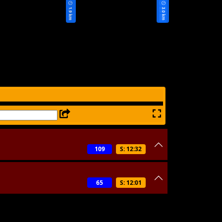
1.9 km
2.9 km
3.0 km
109
S: 12:32
65
S: 12:01