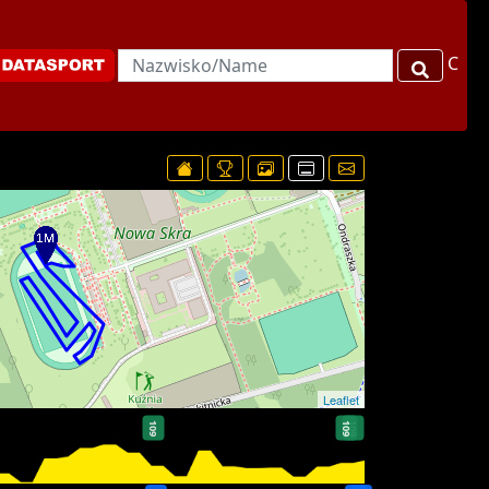
C
Leaflet
109
109
109