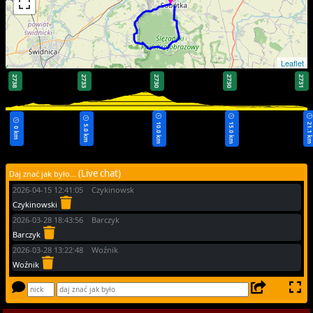
Leaflet
2738
2733
2730
2730
2731
10.0 km
15.0 km
21.1 k
5.0 km
0 km
(Live chat)
Daj znać jak było...
2026-04-15 12:41:05 Czykinowsk
Czykinowski
2026-03-28 18:43:56 Barczyk
Barczyk
2026-03-28 13:22:48 Woźnik
Woźnik