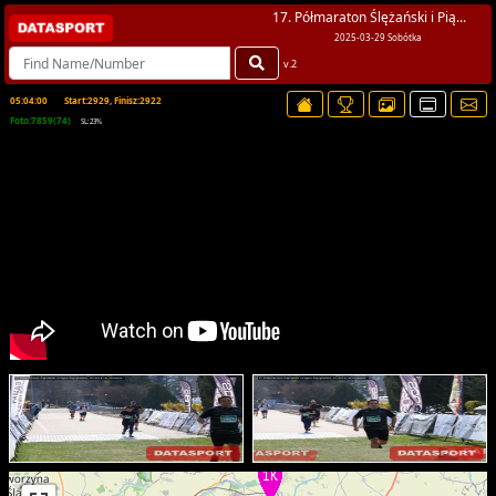
17. Półmaraton Ślężański i Pią...
2025-03-29 Sobótka
v.2
05:04:00
Start:2929, Finisz:2922
Foto:7859(74)
SL:23%