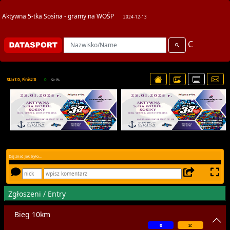
Aktywna 5-tka Sosina - gramy na WOŚP
2024-12-13
C
Start:0, Finisz:0
0
SL:1%
Daj znać jak było...
Zgłoszeni / Entry
Bieg 10km
0
S: