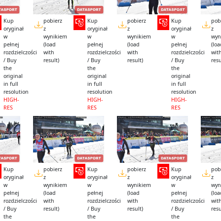
Kup
pobierz
Kup
pobierz
Kup
pob
oryginał
z
oryginał
z
oryginał
z
w
wynikiem
w
wynikiem
w
wyn
pełnej
(load
pełnej
(load
pełnej
(lo
rozdzielczości
with
rozdzielczości
with
rozdzielczości
wit
/ Buy
result)
/ Buy
result)
/ Buy
resu
the
the
the
original
original
original
in full
in full
in full
resolution
resolution
resolution
HIGH-
HIGH-
HIGH-
RES
RES
RES
Kup
pobierz
Kup
pobierz
Kup
pob
oryginał
z
oryginał
z
oryginał
z
w
wynikiem
w
wynikiem
w
wyn
pełnej
(load
pełnej
(load
pełnej
(lo
rozdzielczości
with
rozdzielczości
with
rozdzielczości
wit
/ Buy
result)
/ Buy
result)
/ Buy
resu
the
the
the