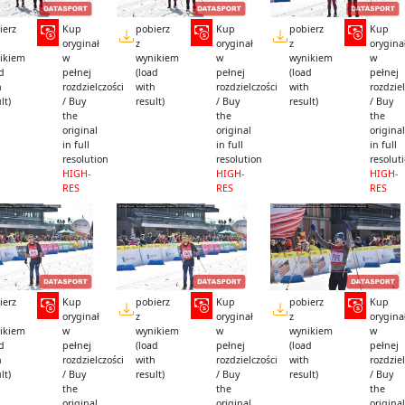
ierz
Kup
pobierz
Kup
pobierz
Kup
oryginał
z
oryginał
z
orygina
ikiem
w
wynikiem
w
wynikiem
w
ad
pełnej
(load
pełnej
(load
pełnej
h
rozdzielczości
with
rozdzielczości
with
rozdziel
lt)
/ Buy
result)
/ Buy
result)
/ Buy
the
the
the
original
original
original
in full
in full
in full
resolution
resolution
resolut
HIGH-
HIGH-
HIGH-
RES
RES
RES
ierz
Kup
pobierz
Kup
pobierz
Kup
oryginał
z
oryginał
z
orygina
ikiem
w
wynikiem
w
wynikiem
w
ad
pełnej
(load
pełnej
(load
pełnej
h
rozdzielczości
with
rozdzielczości
with
rozdziel
lt)
/ Buy
result)
/ Buy
result)
/ Buy
the
the
the
original
original
original