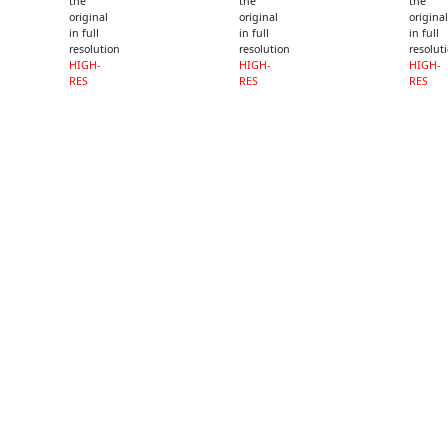
the
the
the
original
original
original
in full
in full
in full
resolution
resolution
resolut
HIGH-
HIGH-
HIGH-
RES
RES
RES