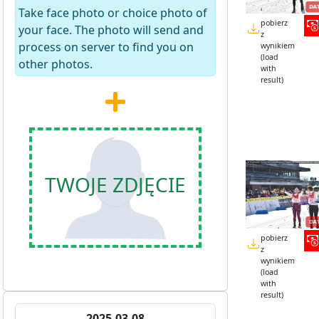
Take face photo or choice photo of
pobierz
your face. The photo will send and
z
process on server to find you on
wynikiem
(load
other photos.
with
result)
TWOJE ZDJĘCIE
pobierz
z
wynikiem
(load
with
result)
2025-03-08