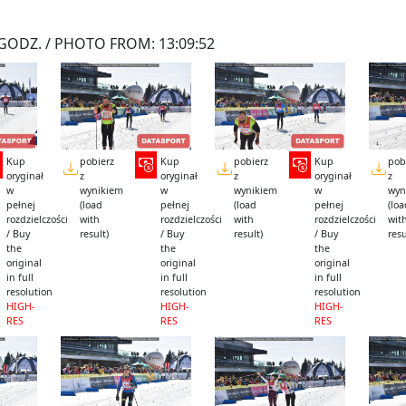
GODZ. / PHOTO FROM: 13:09:52
Kup
pobierz
Kup
pobierz
Kup
pob
oryginał
z
oryginał
z
oryginał
z
w
wynikiem
w
wynikiem
w
wyn
pełnej
(load
pełnej
(load
pełnej
(lo
rozdzielczości
with
rozdzielczości
with
rozdzielczości
wit
/ Buy
result)
/ Buy
result)
/ Buy
resu
the
the
the
original
original
original
in full
in full
in full
resolution
resolution
resolution
HIGH-
HIGH-
HIGH-
RES
RES
RES