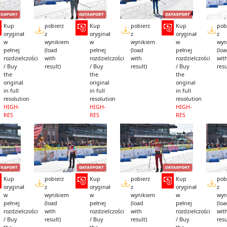
Kup
pobierz
Kup
pobierz
Kup
pob
oryginał
z
oryginał
z
oryginał
z
w
wynikiem
w
wynikiem
w
wyn
pełnej
(load
pełnej
(load
pełnej
(lo
rozdzielczości
with
rozdzielczości
with
rozdzielczości
wit
/ Buy
result)
/ Buy
result)
/ Buy
resu
the
the
the
original
original
original
in full
in full
in full
resolution
resolution
resolution
HIGH-
HIGH-
HIGH-
RES
RES
RES
Kup
pobierz
Kup
pobierz
Kup
pob
oryginał
z
oryginał
z
oryginał
z
w
wynikiem
w
wynikiem
w
wyn
pełnej
(load
pełnej
(load
pełnej
(lo
rozdzielczości
with
rozdzielczości
with
rozdzielczości
wit
/ Buy
result)
/ Buy
result)
/ Buy
resu