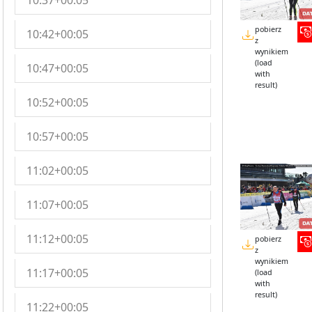
10:37+00:05
pobierz
10:42+00:05
z
wynikiem
(load
10:47+00:05
with
result)
10:52+00:05
10:57+00:05
11:02+00:05
11:07+00:05
11:12+00:05
pobierz
z
wynikiem
11:17+00:05
(load
with
result)
11:22+00:05