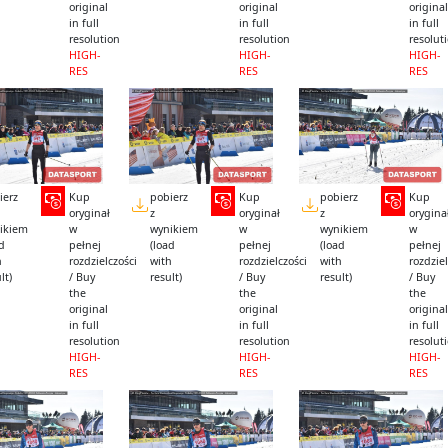
original
original
original
in full
in full
in full
resolution
resolution
resolut
HIGH-
HIGH-
HIGH-
RES
RES
RES
ierz
Kup
pobierz
Kup
pobierz
Kup
oryginał
z
oryginał
z
orygina
ikiem
w
wynikiem
w
wynikiem
w
ad
pełnej
(load
pełnej
(load
pełnej
h
rozdzielczości
with
rozdzielczości
with
rozdziel
lt)
/ Buy
result)
/ Buy
result)
/ Buy
the
the
the
original
original
original
in full
in full
in full
resolution
resolution
resolut
HIGH-
HIGH-
HIGH-
RES
RES
RES