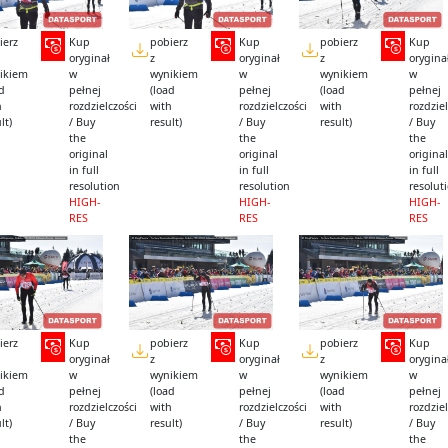
ierz
Kup
pobierz
Kup
pobierz
Kup
oryginał
z
oryginał
z
orygina
ikiem
w
wynikiem
w
wynikiem
w
ad
pełnej
(load
pełnej
(load
pełnej
h
rozdzielczości
with
rozdzielczości
with
rozdziel
lt)
/ Buy
result)
/ Buy
result)
/ Buy
the
the
the
original
original
original
in full
in full
in full
resolution
resolution
resolut
HIGH-
HIGH-
HIGH-
RES
RES
RES
ierz
Kup
pobierz
Kup
pobierz
Kup
oryginał
z
oryginał
z
orygina
ikiem
w
wynikiem
w
wynikiem
w
ad
pełnej
(load
pełnej
(load
pełnej
h
rozdzielczości
with
rozdzielczości
with
rozdziel
lt)
/ Buy
result)
/ Buy
result)
/ Buy
the
the
the