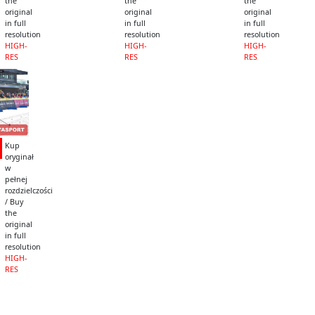
the
the
the
original
original
original
in full
in full
in full
resolution
resolution
resolution
HIGH-
HIGH-
HIGH-
RES
RES
RES
Kup
oryginał
w
pełnej
rozdzielczości
/ Buy
the
original
in full
resolution
HIGH-
RES