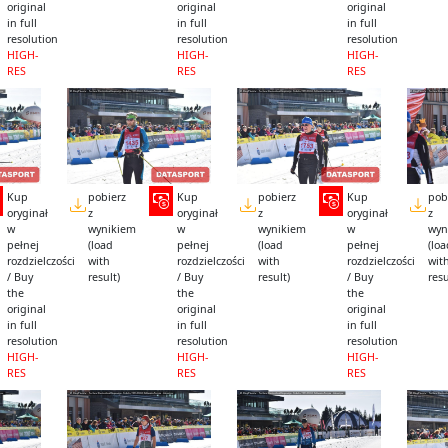
original
original
original
in full
in full
in full
resolution
resolution
resolution
HIGH-
HIGH-
HIGH-
RES
RES
RES
Kup
pobierz
Kup
pobierz
Kup
pob
oryginał
z
oryginał
z
oryginał
z
w
wynikiem
w
wynikiem
w
wyn
pełnej
(load
pełnej
(load
pełnej
(lo
rozdzielczości
with
rozdzielczości
with
rozdzielczości
wit
/ Buy
result)
/ Buy
result)
/ Buy
resu
the
the
the
original
original
original
in full
in full
in full
resolution
resolution
resolution
HIGH-
HIGH-
HIGH-
RES
RES
RES