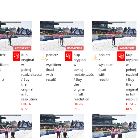
ierz
Kup
pobierz
Kup
pobierz
Kup
oryginał
z
oryginał
z
orygina
ikiem
w
wynikiem
w
wynikiem
w
ad
pełnej
(load
pełnej
(load
pełnej
h
rozdzielczości
with
rozdzielczości
with
rozdziel
lt)
/ Buy
result)
/ Buy
result)
/ Buy
the
the
the
original
original
original
in full
in full
in full
resolution
resolution
resolut
HIGH-
HIGH-
HIGH-
RES
RES
RES