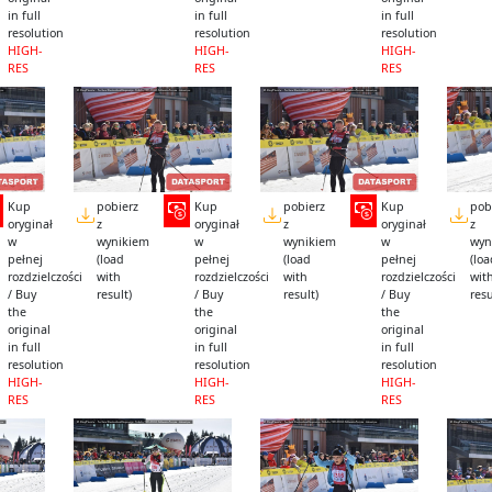
in full
in full
in full
resolution
resolution
resolution
HIGH-
HIGH-
HIGH-
RES
RES
RES
Kup
pobierz
Kup
pobierz
Kup
pob
oryginał
z
oryginał
z
oryginał
z
w
wynikiem
w
wynikiem
w
wyn
pełnej
(load
pełnej
(load
pełnej
(lo
rozdzielczości
with
rozdzielczości
with
rozdzielczości
wit
/ Buy
result)
/ Buy
result)
/ Buy
resu
the
the
the
original
original
original
in full
in full
in full
resolution
resolution
resolution
HIGH-
HIGH-
HIGH-
RES
RES
RES