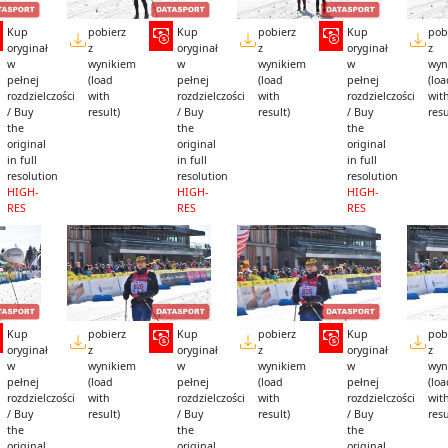
Kup
pobierz
Kup
pobierz
Kup
pob
oryginał
z
oryginał
z
oryginał
z
w
wynikiem
w
wynikiem
w
wyn
pełnej
(load
pełnej
(load
pełnej
(lo
rozdzielczości
with
rozdzielczości
with
rozdzielczości
wit
/ Buy
result)
/ Buy
result)
/ Buy
resu
the
the
the
original
original
original
in full
in full
in full
resolution
resolution
resolution
HIGH-
HIGH-
HIGH-
RES
RES
RES
Kup
pobierz
Kup
pobierz
Kup
pob
oryginał
z
oryginał
z
oryginał
z
w
wynikiem
w
wynikiem
w
wyn
pełnej
(load
pełnej
(load
pełnej
(lo
rozdzielczości
with
rozdzielczości
with
rozdzielczości
wit
/ Buy
result)
/ Buy
result)
/ Buy
resu
the
the
the
original
original
original