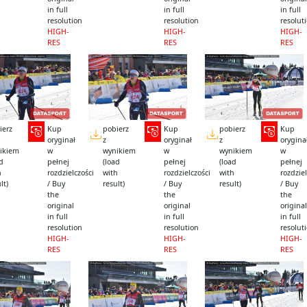
in full
in full
in full
resolution
resolution
resolut
HIGH-
HIGH-
HIGH-
RES
RES
RES
ierz
Kup
pobierz
Kup
pobierz
Kup
oryginał
z
oryginał
z
orygina
ikiem
w
wynikiem
w
wynikiem
w
ad
pełnej
(load
pełnej
(load
pełnej
h
rozdzielczości
with
rozdzielczości
with
rozdziel
lt)
/ Buy
result)
/ Buy
result)
/ Buy
the
the
the
original
original
original
in full
in full
in full
resolution
resolution
resolut
HIGH-
HIGH-
HIGH-
RES
RES
RES