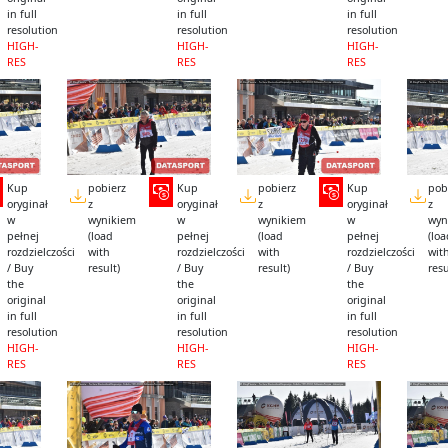
in full
in full
in full
resolution
resolution
resolution
HIGH-
HIGH-
HIGH-
RES
RES
RES
Kup
pobierz
Kup
pobierz
Kup
pob
oryginał
z
oryginał
z
oryginał
z
w
wynikiem
w
wynikiem
w
wyn
pełnej
(load
pełnej
(load
pełnej
(lo
rozdzielczości
with
rozdzielczości
with
rozdzielczości
wit
/ Buy
result)
/ Buy
result)
/ Buy
resu
the
the
the
original
original
original
in full
in full
in full
resolution
resolution
resolution
HIGH-
HIGH-
HIGH-
RES
RES
RES