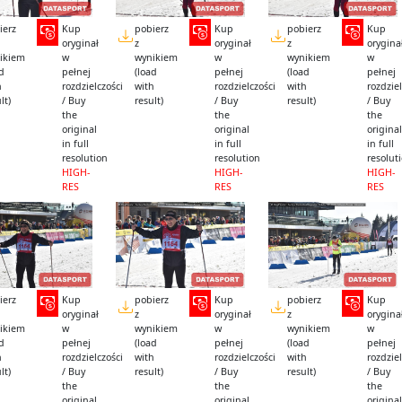
ierz
Kup
pobierz
Kup
pobierz
Kup
oryginał
z
oryginał
z
orygina
ikiem
w
wynikiem
w
wynikiem
w
ad
pełnej
(load
pełnej
(load
pełnej
h
rozdzielczości
with
rozdzielczości
with
rozdziel
lt)
/ Buy
result)
/ Buy
result)
/ Buy
the
the
the
original
original
original
in full
in full
in full
resolution
resolution
resolut
HIGH-
HIGH-
HIGH-
RES
RES
RES
ierz
Kup
pobierz
Kup
pobierz
Kup
oryginał
z
oryginał
z
orygina
ikiem
w
wynikiem
w
wynikiem
w
ad
pełnej
(load
pełnej
(load
pełnej
h
rozdzielczości
with
rozdzielczości
with
rozdziel
lt)
/ Buy
result)
/ Buy
result)
/ Buy
the
the
the
original
original
original