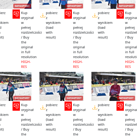
ierz
Kup
pobierz
Kup
pobierz
Kup
oryginał
z
oryginał
z
orygina
ikiem
w
wynikiem
w
wynikiem
w
ad
pełnej
(load
pełnej
(load
pełnej
h
rozdzielczości
with
rozdzielczości
with
rozdziel
lt)
/ Buy
result)
/ Buy
result)
/ Buy
the
the
the
original
original
original
in full
in full
in full
resolution
resolution
resolut
HIGH-
HIGH-
HIGH-
RES
RES
RES
ierz
Kup
pobierz
Kup
pobierz
Kup
oryginał
z
oryginał
z
orygina
ikiem
w
wynikiem
w
wynikiem
w
ad
pełnej
(load
pełnej
(load
pełnej
h
rozdzielczości
with
rozdzielczości
with
rozdziel
lt)
/ Buy
result)
/ Buy
result)
/ Buy
the
the
the