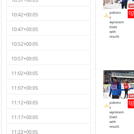
10:37+00:05
pobierz
10:42+00:05
z
wynikiem
(load
10:47+00:05
with
result)
10:52+00:05
10:57+00:05
11:02+00:05
11:07+00:05
11:12+00:05
pobierz
z
wynikiem
11:17+00:05
(load
with
result)
11:22+00:05