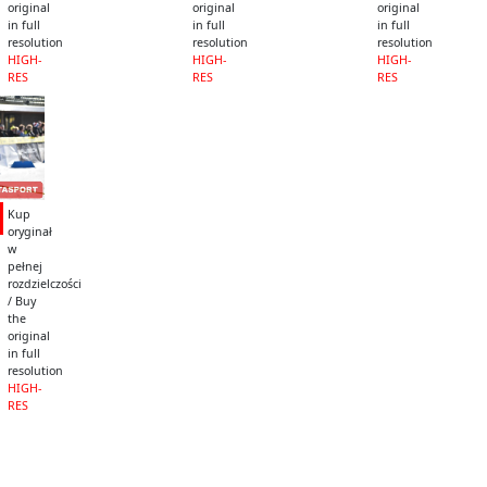
original
original
original
in full
in full
in full
resolution
resolution
resolution
HIGH-
HIGH-
HIGH-
RES
RES
RES
Kup
oryginał
w
pełnej
rozdzielczości
/ Buy
the
original
in full
resolution
HIGH-
RES