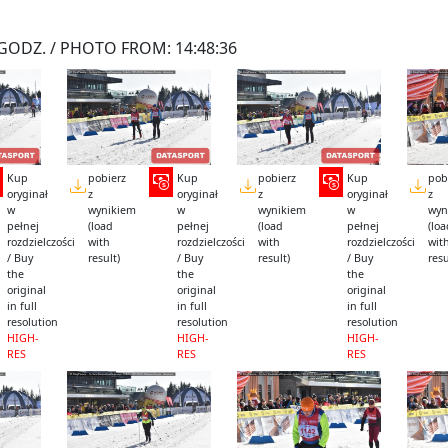
GODZ. / PHOTO FROM: 14:48:36
Kup
pobierz
Kup
pobierz
Kup
pob
oryginał
z
oryginał
z
oryginał
z
w
wynikiem
w
wynikiem
w
wyn
pełnej
(load
pełnej
(load
pełnej
(lo
rozdzielczości
with
rozdzielczości
with
rozdzielczości
wit
/ Buy
result)
/ Buy
result)
/ Buy
resu
the
the
the
original
original
original
in full
in full
in full
resolution
resolution
resolution
HIGH-
HIGH-
HIGH-
RES
RES
RES