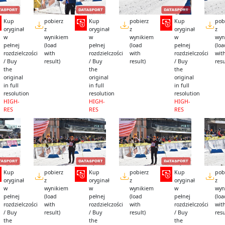
Kup
pobierz
Kup
pobierz
Kup
pob
oryginał
z
oryginał
z
oryginał
z
w
wynikiem
w
wynikiem
w
wyn
pełnej
(load
pełnej
(load
pełnej
(lo
rozdzielczości
with
rozdzielczości
with
rozdzielczości
wit
/ Buy
result)
/ Buy
result)
/ Buy
resu
the
the
the
original
original
original
in full
in full
in full
resolution
resolution
resolution
HIGH-
HIGH-
HIGH-
RES
RES
RES
Kup
pobierz
Kup
pobierz
Kup
pob
oryginał
z
oryginał
z
oryginał
z
w
wynikiem
w
wynikiem
w
wyn
pełnej
(load
pełnej
(load
pełnej
(lo
rozdzielczości
with
rozdzielczości
with
rozdzielczości
wit
/ Buy
result)
/ Buy
result)
/ Buy
resu
the
the
the