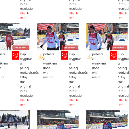
in full
in full
in full
resolution
resolution
resolut
HIGH-
HIGH-
HIGH-
RES
RES
RES
ierz
Kup
pobierz
Kup
pobierz
Kup
oryginał
z
oryginał
z
orygina
ikiem
w
wynikiem
w
wynikiem
w
ad
pełnej
(load
pełnej
(load
pełnej
h
rozdzielczości
with
rozdzielczości
with
rozdziel
lt)
/ Buy
result)
/ Buy
result)
/ Buy
the
the
the
original
original
original
in full
in full
in full
resolution
resolution
resolut
HIGH-
HIGH-
HIGH-
RES
RES
RES