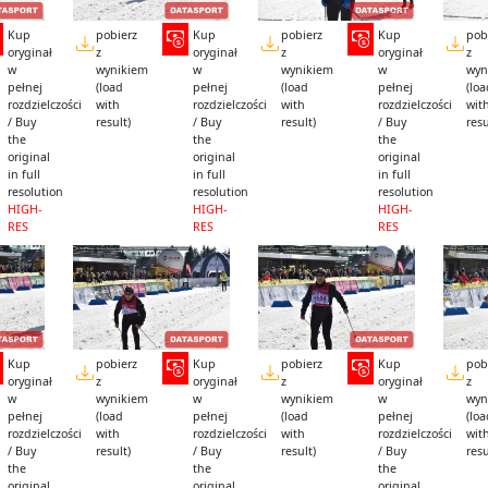
Kup
pobierz
Kup
pobierz
Kup
pob
oryginał
z
oryginał
z
oryginał
z
w
wynikiem
w
wynikiem
w
wyn
pełnej
(load
pełnej
(load
pełnej
(lo
rozdzielczości
with
rozdzielczości
with
rozdzielczości
wit
/ Buy
result)
/ Buy
result)
/ Buy
resu
the
the
the
original
original
original
in full
in full
in full
resolution
resolution
resolution
HIGH-
HIGH-
HIGH-
RES
RES
RES
Kup
pobierz
Kup
pobierz
Kup
pob
oryginał
z
oryginał
z
oryginał
z
w
wynikiem
w
wynikiem
w
wyn
pełnej
(load
pełnej
(load
pełnej
(lo
rozdzielczości
with
rozdzielczości
with
rozdzielczości
wit
/ Buy
result)
/ Buy
result)
/ Buy
resu
the
the
the
original
original
original