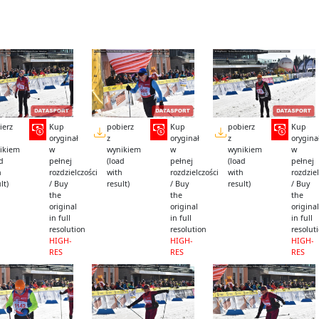
ierz
Kup
pobierz
Kup
pobierz
Kup
oryginał
z
oryginał
z
orygina
ikiem
w
wynikiem
w
wynikiem
w
ad
pełnej
(load
pełnej
(load
pełnej
h
rozdzielczości
with
rozdzielczości
with
rozdziel
lt)
/ Buy
result)
/ Buy
result)
/ Buy
the
the
the
original
original
original
in full
in full
in full
resolution
resolution
resolut
HIGH-
HIGH-
HIGH-
RES
RES
RES