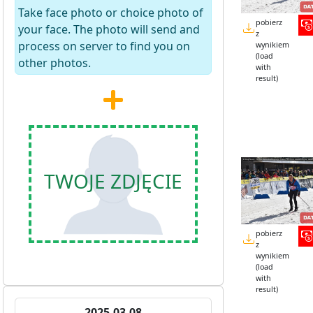
Take face photo or choice photo of
pobierz
your face. The photo will send and
z
process on server to find you on
wynikiem
(load
other photos.
with
result)
TWOJE ZDJĘCIE
pobierz
z
wynikiem
(load
with
result)
2025-03-08