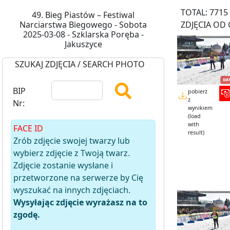
TOTAL: 7715
49. Bieg Piastów – Festiwal
Narciarstwa Biegowego - Sobota
ZDJĘCIA OD 
2025-03-08 - Szklarska Poręba -
Jakuszyce
SZUKAJ ZDJĘCIA / SEARCH PHOTO
BIP
pobierz
z
Nr:
wynikiem
(load
with
FACE ID
result)
Zrób zdjęcie swojej twarzy lub
wybierz zdjęcie z Twoją twarz.
Zdjęcie zostanie wysłane i
przetworzone na serwerze by Cię
wyszukać na innych zdjęciach.
Wysyłając zdjęcie wyrażasz na to
zgodę.