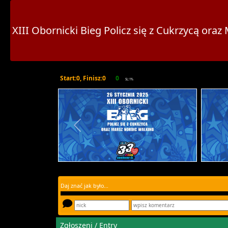
XIII Obornicki Bieg Policz się z Cukrzycą or
Start:0, Finisz:0
0
SL:1%
Daj znać jak było...
Zgłoszeni / Entry