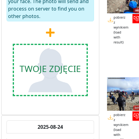
your face. The photo will send and
process on server to find you on
other photos.
pobierz
z
wynikiem
(load
with
result)
TWOJE ZDJĘCIE
pobierz
z
wynikiem
2025-08-24
(load
with