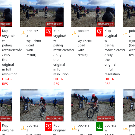
Kup
pobierz
Kup
pobierz
Kup
pob
oryginał
z
oryginał
z
oryginał
z
w
wynikiem
w
wynikiem
w
wyn
pełnej
(load
pełnej
(load
pełnej
(lo
rozdzielczości
with
rozdzielczości
with
rozdzielczości
wit
/ Buy
result)
/ Buy
result)
/ Buy
resu
the
the
the
original
original
original
in full
in full
in full
resolution
resolution
resolution
HIGH-
HIGH-
HIGH-
RES
RES
RES
Kup
pobierz
Kup
pobierz
pobierz
pob
oryginał
z
oryginał
z
w
z