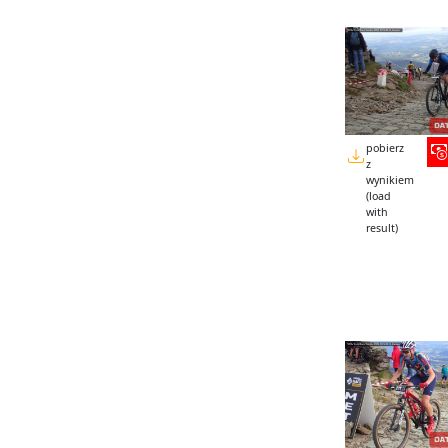
pobierz
z
wynikiem
(load
with
result)