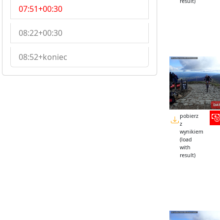
result)
07:51+00:30
08:22+00:30
08:52+koniec
pobierz
z
wynikiem
(load
with
result)