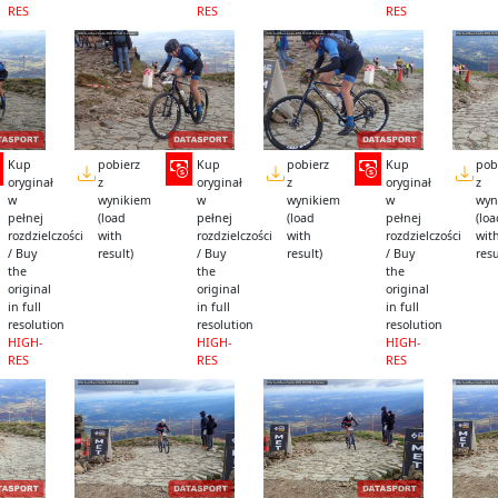
RES
RES
RES
Kup
pobierz
Kup
pobierz
Kup
pob
oryginał
z
oryginał
z
oryginał
z
w
wynikiem
w
wynikiem
w
wyn
pełnej
(load
pełnej
(load
pełnej
(lo
rozdzielczości
with
rozdzielczości
with
rozdzielczości
wit
/ Buy
result)
/ Buy
result)
/ Buy
resu
the
the
the
original
original
original
in full
in full
in full
resolution
resolution
resolution
HIGH-
HIGH-
HIGH-
RES
RES
RES