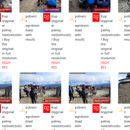
Kup
pobierz
Kup
pobierz
Kup
pob
oryginał
z
oryginał
z
oryginał
z
w
wynikiem
w
wynikiem
w
wyn
pełnej
(load
pełnej
(load
pełnej
(lo
rozdzielczości
with
rozdzielczości
with
rozdzielczości
wit
/ Buy
result)
/ Buy
result)
/ Buy
resu
the
the
the
original
original
original
in full
in full
in full
resolution
resolution
resolution
HIGH-
HIGH-
HIGH-
RES
RES
RES
Kup
pobierz
Kup
pobierz
Kup
pob
oryginał
z
oryginał
z
oryginał
z
w
wynikiem
w
wynikiem
w
wyn
pełnej
(load
pełnej
(load
pełnej
(lo
rozdzielczości
with
rozdzielczości
with
rozdzielczości
wit