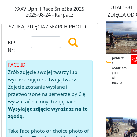
TOTAL: 331
XXXV Uphill Race Śnieżka 2025
2025-08-24 - Karpacz
ZDJĘCIA OD 
SZUKAJ ZDJĘCIA / SEARCH PHOTO
BIP
Nr:
pobierz
z
FACE ID
wynikiem
Zrób zdjęcie swojej twarzy lub
(load
with
wybierz zdjęcie z Twoją twarz.
result)
Zdjęcie zostanie wysłane i
przetworzone na serwerze by Cię
wyszukać na innych zdjęciach.
Wysyłając zdjęcie wyrażasz na to
zgodę.
Take face photo or choice photo of