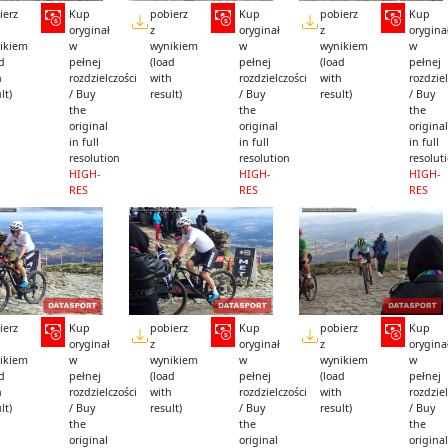
ierz
Kup
pobierz
Kup
pobierz
Kup
oryginał
z
oryginał
z
orygina
ikiem
w
wynikiem
w
wynikiem
w
ad
pełnej
(load
pełnej
(load
pełnej
h
rozdzielczości
with
rozdzielczości
with
rozdziel
lt)
/ Buy
result)
/ Buy
result)
/ Buy
the
the
the
original
original
original
in full
in full
in full
resolution
resolution
resolut
HIGH-
HIGH-
HIGH-
RES
RES
RES
ierz
Kup
pobierz
Kup
pobierz
Kup
oryginał
z
oryginał
z
orygina
ikiem
w
wynikiem
w
wynikiem
w
ad
pełnej
(load
pełnej
(load
pełnej
h
rozdzielczości
with
rozdzielczości
with
rozdziel
lt)
/ Buy
result)
/ Buy
result)
/ Buy
the
the
the
original
original
original