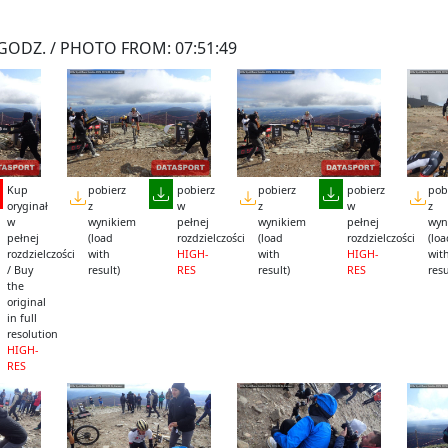
GODZ. / PHOTO FROM: 07:51:49
Kup
pobierz
pobierz
pobierz
pobierz
pob
oryginał
z
w
z
w
z
w
wynikiem
pełnej
wynikiem
pełnej
wyn
pełnej
(load
rozdzielczości
(load
rozdzielczości
(lo
rozdzielczości
with
HIGH-
with
HIGH-
wit
/ Buy
result)
RES
result)
RES
resu
the
original
in full
resolution
HIGH-
RES