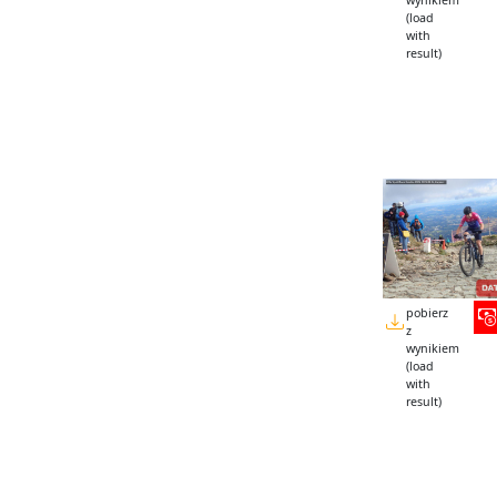
wynikiem
(load
with
result)
pobierz
z
wynikiem
(load
with
result)