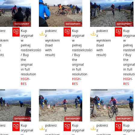
ierz
Kup
pobierz
Kup
pobierz
Kup
oryginał
z
oryginał
z
orygina
ikiem
w
wynikiem
w
wynikiem
w
ad
pełnej
(load
pełnej
(load
pełnej
h
rozdzielczości
with
rozdzielczości
with
rozdziel
lt)
/ Buy
result)
/ Buy
result)
/ Buy
the
the
the
original
original
original
in full
in full
in full
resolution
resolution
resolut
HIGH-
HIGH-
HIGH-
RES
RES
RES
ierz
Kup
pobierz
Kup
pobierz
Kup
oryginał
z
oryginał
z
orygina