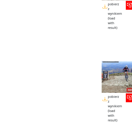
pobierz
z
wynikiem
(load
with
result)
pobierz
z
wynikiem
(load
with
result)