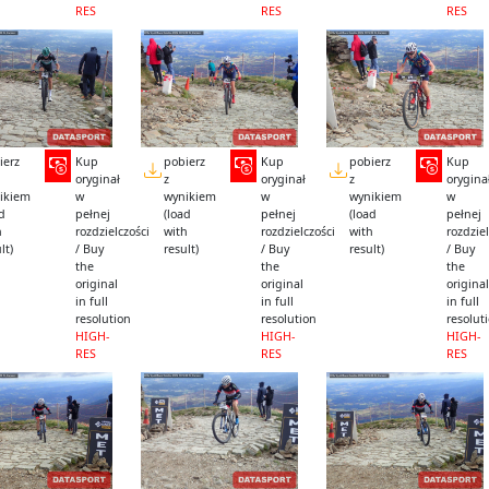
RES
RES
RES
ierz
Kup
pobierz
Kup
pobierz
Kup
oryginał
z
oryginał
z
orygina
ikiem
w
wynikiem
w
wynikiem
w
ad
pełnej
(load
pełnej
(load
pełnej
h
rozdzielczości
with
rozdzielczości
with
rozdziel
lt)
/ Buy
result)
/ Buy
result)
/ Buy
the
the
the
original
original
original
in full
in full
in full
resolution
resolution
resolut
HIGH-
HIGH-
HIGH-
RES
RES
RES