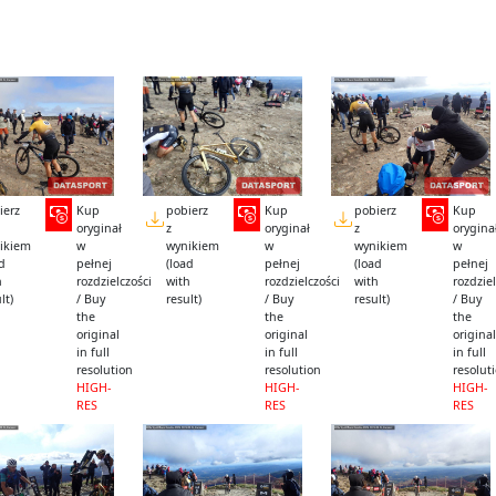
ierz
Kup
pobierz
Kup
pobierz
Kup
oryginał
z
oryginał
z
orygina
ikiem
w
wynikiem
w
wynikiem
w
ad
pełnej
(load
pełnej
(load
pełnej
h
rozdzielczości
with
rozdzielczości
with
rozdziel
lt)
/ Buy
result)
/ Buy
result)
/ Buy
the
the
the
original
original
original
in full
in full
in full
resolution
resolution
resolut
HIGH-
HIGH-
HIGH-
RES
RES
RES