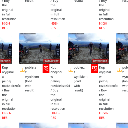
/ Buy
result)
/ Buy
result)
/ Buy
resu
the
the
the
original
original
original
in full
in full
in full
resolution
resolution
resolution
HIGH-
HIGH-
HIGH-
RES
RES
RES
Kup
pobierz
Kup
pobierz
Kup
pob
oryginał
z
oryginał
z
oryginał
z
w
wynikiem
w
wynikiem
w
wyn
pełnej
(load
pełnej
(load
pełnej
(lo
rozdzielczości
with
rozdzielczości
with
rozdzielczości
wit
/ Buy
result)
/ Buy
result)
/ Buy
resu
the
the
the
original
original
original
in full
in full
in full
resolution
resolution
resolution
HIGH-
HIGH-
HIGH-
RES
RES
RES