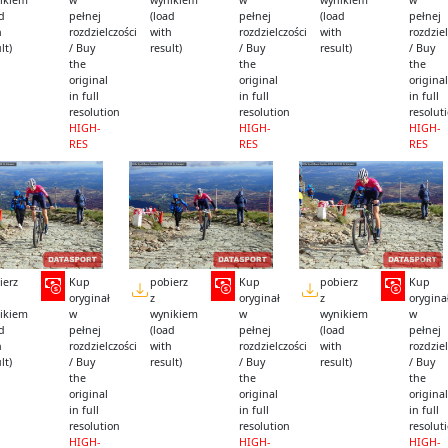
ikiem
w
wynikiem
w
wynikiem
w
ad
pełnej
(load
pełnej
(load
pełnej
h
rozdzielczości
with
rozdzielczości
with
rozdziel
lt)
/ Buy
result)
/ Buy
result)
/ Buy
the
the
the
original
original
original
in full
in full
in full
resolution
resolution
resolut
HIGH-
HIGH-
HIGH-
RES
RES
RES
ierz
Kup
pobierz
Kup
pobierz
Kup
oryginał
z
oryginał
z
orygina
ikiem
w
wynikiem
w
wynikiem
w
ad
pełnej
(load
pełnej
(load
pełnej
h
rozdzielczości
with
rozdzielczości
with
rozdziel
lt)
/ Buy
result)
/ Buy
result)
/ Buy
the
the
the
original
original
original
in full
in full
in full
resolution
resolution
resolut
HIGH-
HIGH-
HIGH-