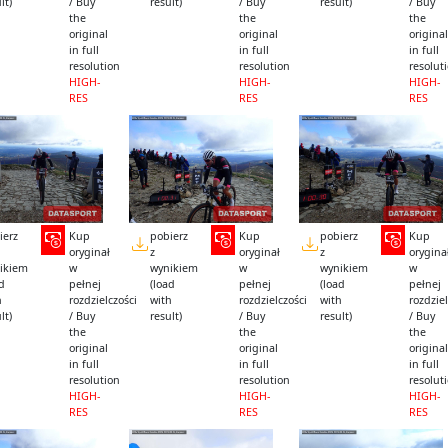
lt)
/ Buy
result)
/ Buy
result)
/ Buy
the
the
the
original
original
original
in full
in full
in full
resolution
resolution
resolut
HIGH-
HIGH-
HIGH-
RES
RES
RES
ierz
Kup
pobierz
Kup
pobierz
Kup
oryginał
z
oryginał
z
orygina
ikiem
w
wynikiem
w
wynikiem
w
ad
pełnej
(load
pełnej
(load
pełnej
h
rozdzielczości
with
rozdzielczości
with
rozdziel
lt)
/ Buy
result)
/ Buy
result)
/ Buy
the
the
the
original
original
original
in full
in full
in full
resolution
resolution
resolut
HIGH-
HIGH-
HIGH-
RES
RES
RES