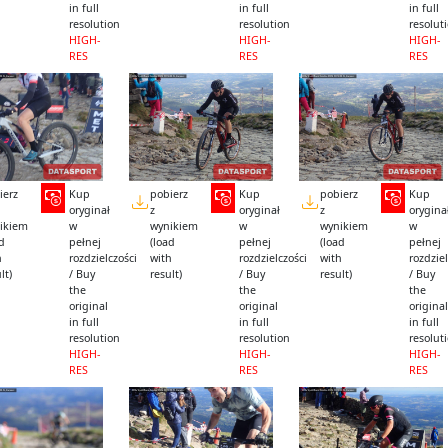
in full
in full
in full
resolution
resolution
resolut
HIGH-
HIGH-
HIGH-
RES
RES
RES
ierz
Kup
pobierz
Kup
pobierz
Kup
oryginał
z
oryginał
z
orygina
ikiem
w
wynikiem
w
wynikiem
w
ad
pełnej
(load
pełnej
(load
pełnej
h
rozdzielczości
with
rozdzielczości
with
rozdziel
lt)
/ Buy
result)
/ Buy
result)
/ Buy
the
the
the
original
original
original
in full
in full
in full
resolution
resolution
resolut
HIGH-
HIGH-
HIGH-
RES
RES
RES