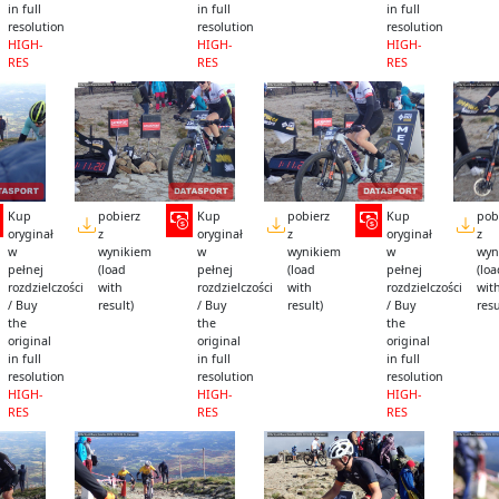
in full
in full
in full
resolution
resolution
resolution
HIGH-
HIGH-
HIGH-
RES
RES
RES
Kup
pobierz
Kup
pobierz
Kup
pob
oryginał
z
oryginał
z
oryginał
z
w
wynikiem
w
wynikiem
w
wyn
pełnej
(load
pełnej
(load
pełnej
(lo
rozdzielczości
with
rozdzielczości
with
rozdzielczości
wit
/ Buy
result)
/ Buy
result)
/ Buy
resu
the
the
the
original
original
original
in full
in full
in full
resolution
resolution
resolution
HIGH-
HIGH-
HIGH-
RES
RES
RES