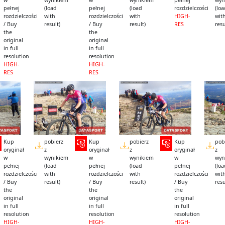
w
wynikiem
w
wynikiem
pełnej
wyn
pełnej
(load
pełnej
(load
rozdzielczości
(lo
rozdzielczości
with
rozdzielczości
with
HIGH-
wit
/ Buy
result)
/ Buy
result)
RES
resu
the
the
original
original
in full
in full
resolution
resolution
HIGH-
HIGH-
RES
RES
Kup
pobierz
Kup
pobierz
Kup
pob
oryginał
z
oryginał
z
oryginał
z
w
wynikiem
w
wynikiem
w
wyn
pełnej
(load
pełnej
(load
pełnej
(lo
rozdzielczości
with
rozdzielczości
with
rozdzielczości
wit
/ Buy
result)
/ Buy
result)
/ Buy
resu
the
the
the
original
original
original
in full
in full
in full
resolution
resolution
resolution
HIGH-
HIGH-
HIGH-