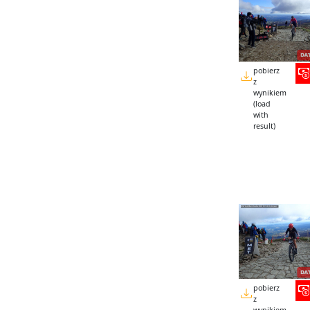
pobierz
z
wynikiem
(load
with
result)
pobierz
z