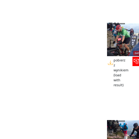
pobierz
z
wynikiem
(load
with
result)