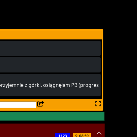
przyjemnie z górki, osiągnęłam PB (progres
1123
S: 08:59