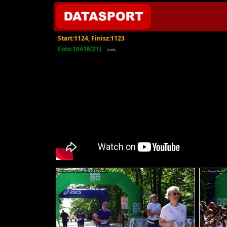
Start:1124, Finisz:1123
Foto:10416(21)
SL:0%