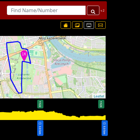
v.2
Leaflet
1122
1123
3.0 km
5.0 km