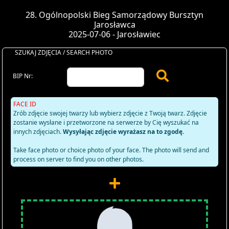
28. Ogólnopolski Bieg Samorządowy Bursztyn
Jarosławca
2025-07-06 - Jarosławiec
SZUKAJ ZDJĘCIA / SEARCH PHOTO
BIP Nr:
FACE ID
Zrób zdjęcie swojej twarzy lub wybierz zdjęcie z Twoją twarz. Zdjęcie
zostanie wysłane i przetworzone na serwerze by Cię wyszukać na
innych zdjęciach.
Wysyłając zdjęcie wyrażasz na to zgodę.
Take face photo or choice photo of your face. The photo will send and
process on server to find you on other photos.