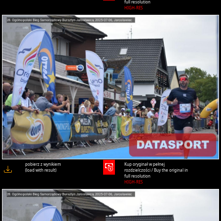
full resolution
HIGH-RES
pobierz z wynikiem
Kup oryginał w pełnej
(load with result)
rozdzielczości / Buy the original in
full resolution
HIGH-RES