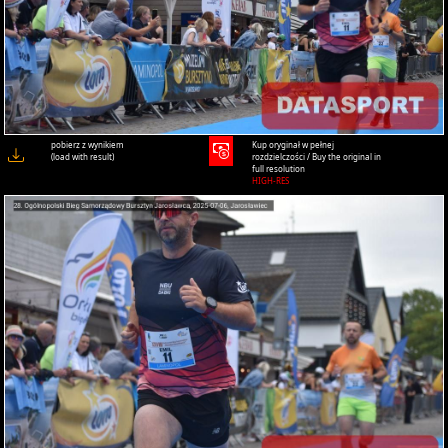
pobierz z wynikiem
Kup oryginał w pełnej
(load with result)
rozdzielczości / Buy the original in
full resolution
HIGH-RES