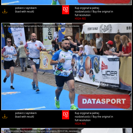
pobierz z wynikiem
Kup oryginał w pełnej
(load with result)
rozdzielczości / Buy the original in
full resolution
HIGH-RES
pobierz z wynikiem
Kup oryginał w pełnej
(load with result)
rozdzielczości / Buy the original in
full resolution
HIGH-RES