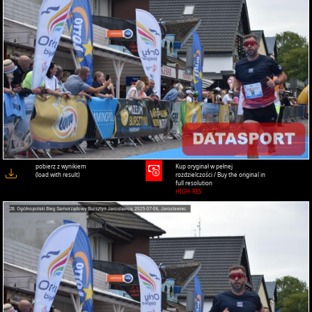
pobierz z wynikiem
Kup oryginał w pełnej
(load with result)
rozdzielczości / Buy the original in
full resolution
HIGH-RES