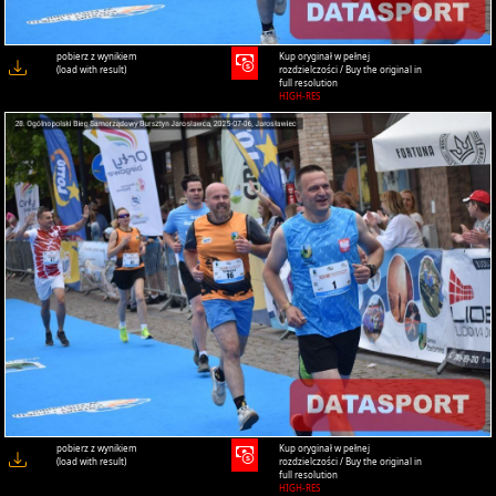
pobierz z wynikiem
Kup oryginał w pełnej
(load with result)
rozdzielczości / Buy the original in
full resolution
HIGH-RES
pobierz z wynikiem
Kup oryginał w pełnej
(load with result)
rozdzielczości / Buy the original in
full resolution
HIGH-RES