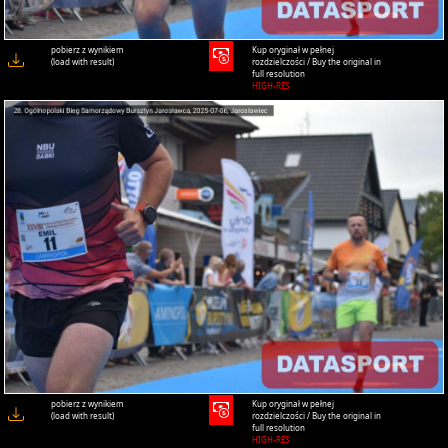
pobierz z wynikiem
Kup oryginał w pełnej
(load with result)
rozdzielczości / Buy the original in
full resolution
HIGH-RES
pobierz z wynikiem
Kup oryginał w pełnej
(load with result)
rozdzielczości / Buy the original in
full resolution
HIGH-RES