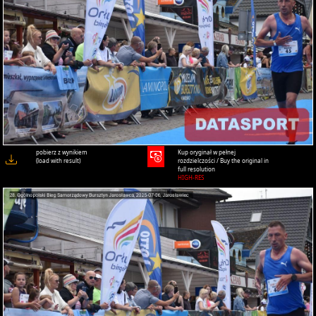
pobierz z wynikiem
Kup oryginał w pełnej
(load with result)
rozdzielczości / Buy the original in
full resolution
HIGH-RES