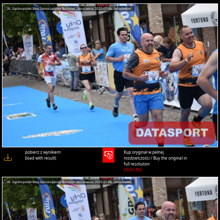
pobierz z wynikiem
Kup oryginał w pełnej
(load with result)
rozdzielczości / Buy the original in
full resolution
HIGH-RES