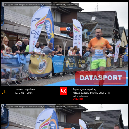
pobierz z wynikiem
Kup oryginał w pełnej
(load with result)
rozdzielczości / Buy the original in
full resolution
HIGH-RES