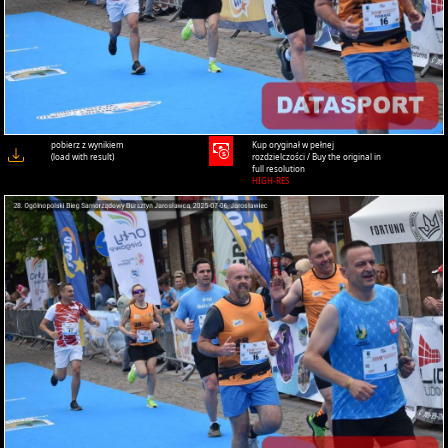
pobierz z wynikiem
Kup oryginał w pełnej
(load with result)
rozdzielczości / Buy the original in
full resolution
HIGH-RES