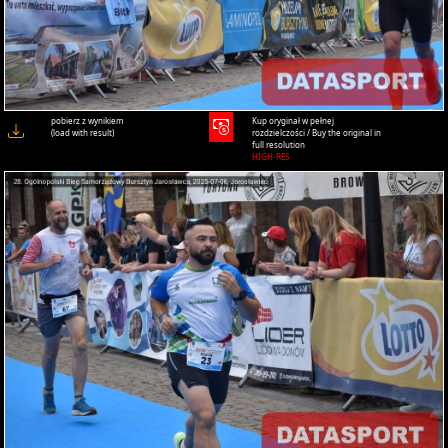
pobierz z wynikiem
Kup oryginał w pełnej
(load with result)
rozdzielczości / Buy the original in
full resolution
HIGH-RES