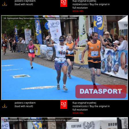
pobierz z wynikiem
Kup oryginał w pełnej
(load with result)
rozdzielczości / Buy the original in
full resolution
HIGH-RES
pobierz z wynikiem
Kup oryginał w pełnej
(load with result)
rozdzielczości / Buy the original in
full resolution
HIGH-RES