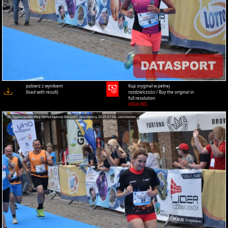
pobierz z wynikiem
Kup oryginał w pełnej
(load with result)
rozdzielczości / Buy the original in
full resolution
HIGH-RES