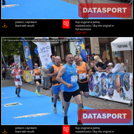
pobierz z wynikiem
Kup oryginał w pełnej
(load with result)
rozdzielczości / Buy the original in
full resolution
HIGH-RES
pobierz z wynikiem
Kup oryginał w pełnej
(load with result)
rozdzielczości / Buy the original in