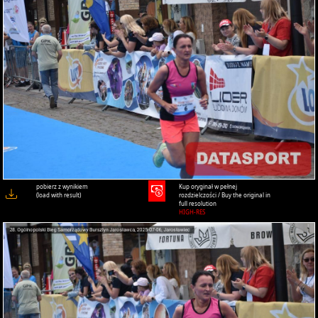
pobierz z wynikiem
Kup oryginał w pełnej
(load with result)
rozdzielczości / Buy the original in
full resolution
HIGH-RES