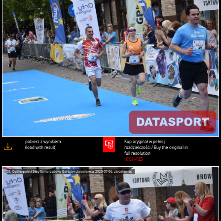
pobierz z wynikiem
Kup oryginał w pełnej
(load with result)
rozdzielczości / Buy the original in
full resolution
HIGH-RES