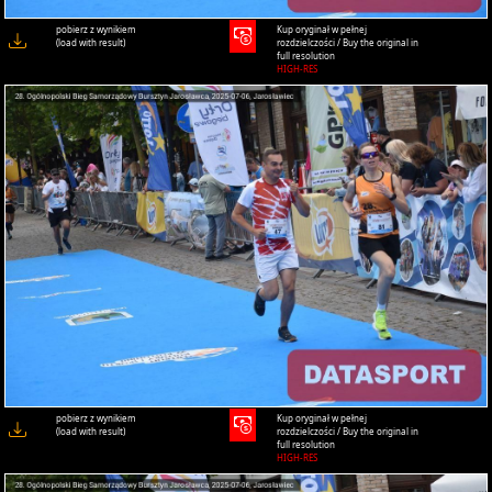
pobierz z wynikiem
Kup oryginał w pełnej
(load with result)
rozdzielczości / Buy the original in
full resolution
HIGH-RES
pobierz z wynikiem
Kup oryginał w pełnej
(load with result)
rozdzielczości / Buy the original in
full resolution
HIGH-RES