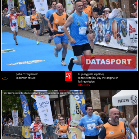
pobierz z wynikiem
Kup oryginał w pełnej
(load with result)
rozdzielczości / Buy the original in
full resolution
HIGH-RES