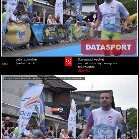
pobierz z wynikiem
Kup oryginał w pełnej
(load with result)
rozdzielczości / Buy the original in
full resolution
HIGH-RES