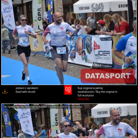
pobierz z wynikiem
Kup oryginał w pełnej
(load with result)
rozdzielczości / Buy the original in
full resolution
HIGH-RES