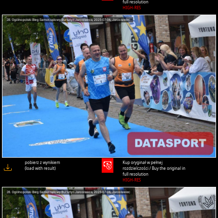
full resolution
HIGH-RES
pobierz z wynikiem
Kup oryginał w pełnej
(load with result)
rozdzielczości / Buy the original in
full resolution
HIGH-RES