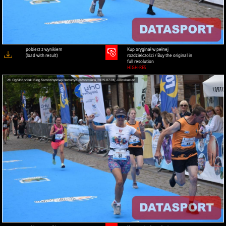
pobierz z wynikiem
Kup oryginał w pełnej
(load with result)
rozdzielczości / Buy the original in
full resolution
HIGH-RES