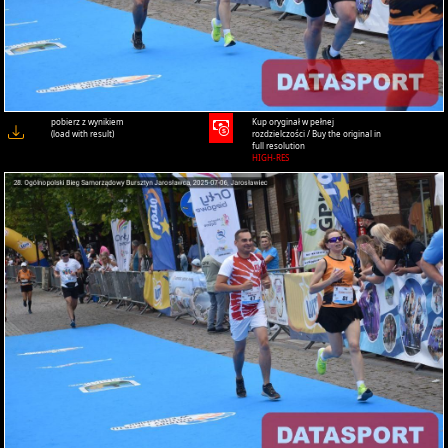
pobierz z wynikiem
Kup oryginał w pełnej
(load with result)
rozdzielczości / Buy the original in
full resolution
HIGH-RES