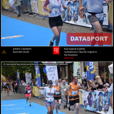
pobierz z wynikiem
Kup oryginał w pełnej
(load with result)
rozdzielczości / Buy the original in
full resolution
HIGH-RES