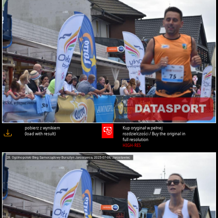
pobierz z wynikiem
Kup oryginał w pełnej
(load with result)
rozdzielczości / Buy the original in
full resolution
HIGH-RES