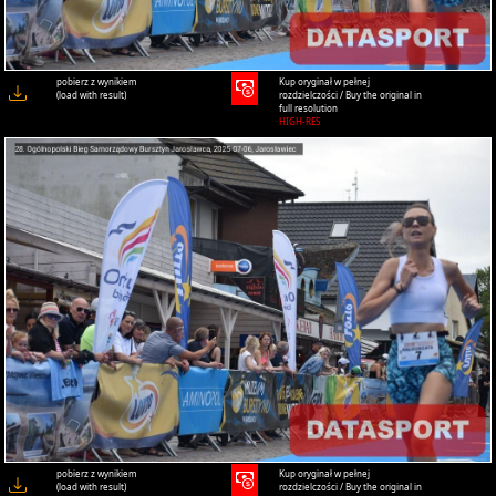
pobierz z wynikiem
Kup oryginał w pełnej
(load with result)
rozdzielczości / Buy the original in
full resolution
HIGH-RES
pobierz z wynikiem
Kup oryginał w pełnej
(load with result)
rozdzielczości / Buy the original in