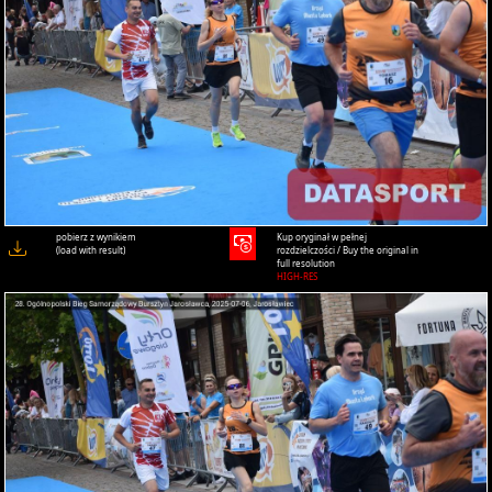
pobierz z wynikiem
Kup oryginał w pełnej
(load with result)
rozdzielczości / Buy the original in
full resolution
HIGH-RES