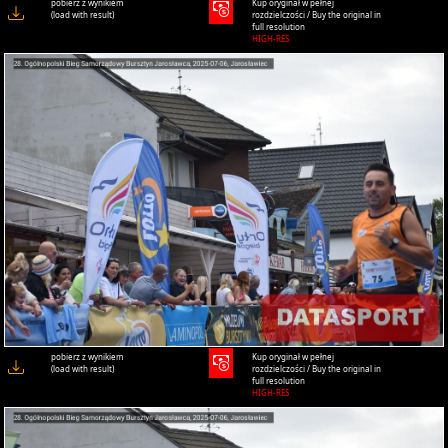
pobierz z wynikiem
Kup oryginał w pełnej
(load with result)
rozdzielczości / Buy the original in
full resolution
HIGH-RES
pobierz z wynikiem
Kup oryginał w pełnej
(load with result)
rozdzielczości / Buy the original in
full resolution
HIGH-RES