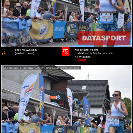
pobierz z wynikiem
Kup oryginał w pełnej
(load with result)
rozdzielczości / Buy the original in
full resolution
HIGH-RES