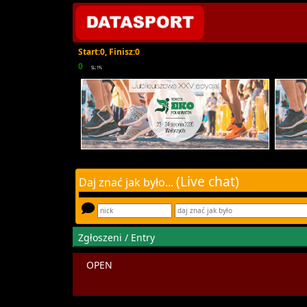
Start:0, Finisz:0
0
SL:1%
(Live chat)
Daj znać jak było...
Zgłoszeni / Entry
OPEN