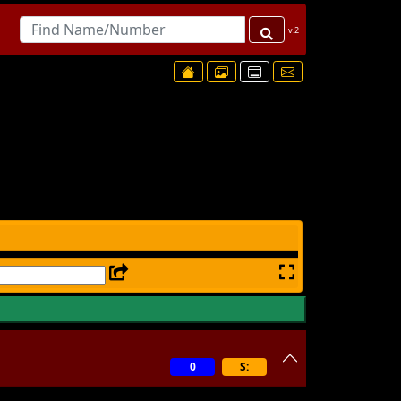
v.2
0
S: