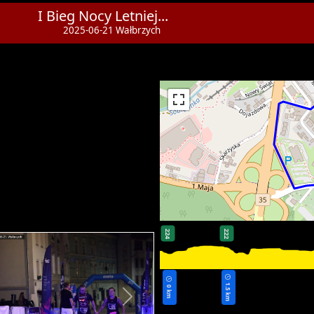
I Bieg Nocy Letniej...
2025-06-21 Wałbrzych
224
222
1.5 km
0 km