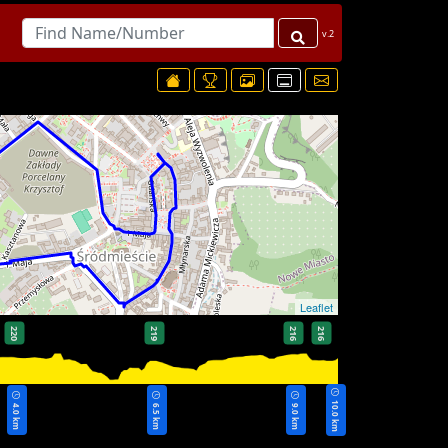
v.2
Leaflet
220
219
216
216
10.0 km
4.0 km
6.5 km
9.0 km