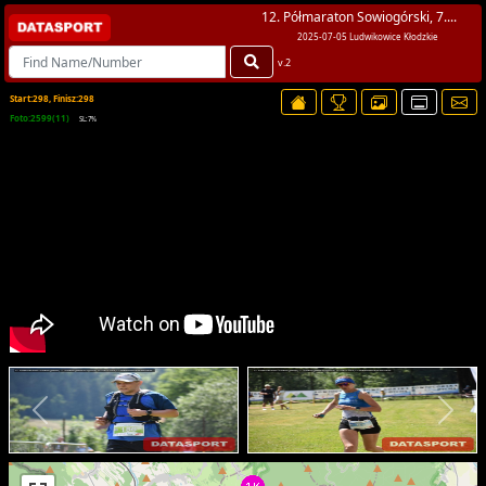
12. Półmaraton Sowiogórski, 7....
2025-07-05 Ludwikowice Kłodzkie
v.2
Start:298, Finisz:298
Foto:2599(11)
SL:7%