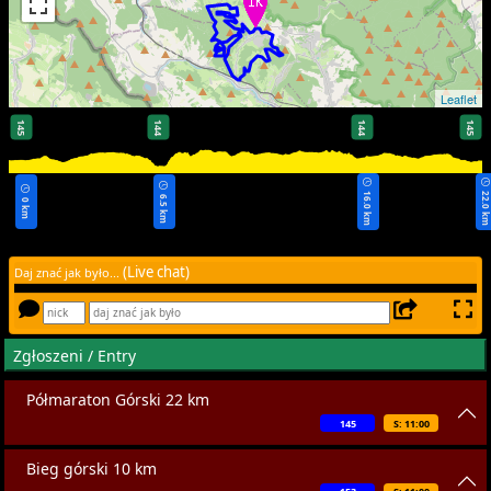
Leaflet
145
144
144
145
16.0 km
22.0 k
6.5 km
0 km
(Live chat)
Daj znać jak było...
Zgłoszeni / Entry
Półmaraton Górski 22 km
145
S: 11:00
Bieg górski 10 km