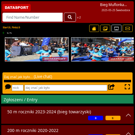
Bieg Muflonka...
2025-05-25 Świebodzice
v.2
Start:0, Finisz:0
0
SL:1%
(Live chat)
Daj znać jak było...
Zgłoszeni / Entry
50 m roczniki 2023-2024 (bieg towarzyski)
0
S:
200 m roczniki 2020-2022