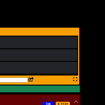
728
S: 11:31