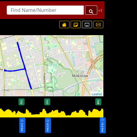
v.2
Leaflet
732
727
728
10.0 km
5.0 km
6.5 km