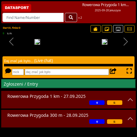
Rowerowa Przygoda 1 km...
2025-09-28 Jakuszyce
v.2
Start:0, Finisz:0
0
SL:0%
(Live chat)
Daj znać jak było...
Zgłoszeni / Entry
Rowerowa Przygoda 1 km - 27.09.2025
0
S:
Rowerowa Przygoda 300 m - 28.09.2025
0
S: