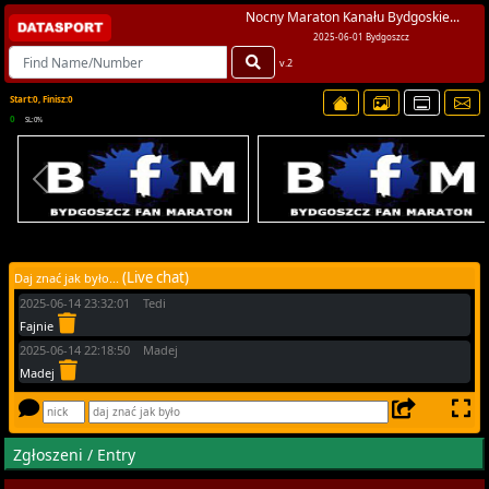
Nocny Maraton Kanału Bydgoskie...
2025-06-01 Bydgoszcz
v.2
Start:0, Finisz:0
0
SL:0%
(Live chat)
Daj znać jak było...
2025-06-14 23:32:01 Tedi
Fajnie
2025-06-14 22:18:50 Madej
Madej
Zgłoszeni / Entry