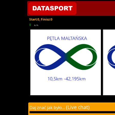
Start:0, Finisz:0
0
SL:1%
(Live chat)
Daj znać jak było...