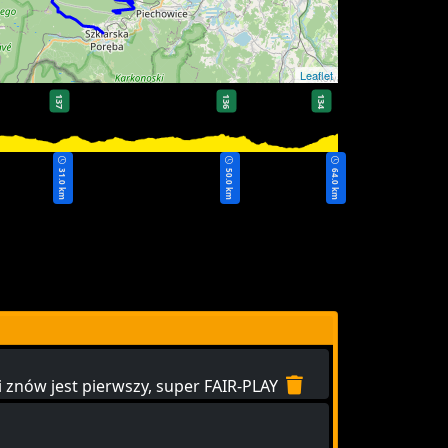
Leaflet
137
136
134
31.0 km
50.0 km
64.0 km
 i znów jest pierwszy, super FAIR-PLAY