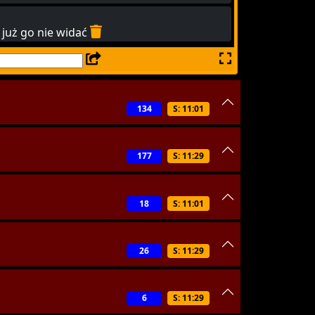
już go nie widać
134
S: 11:01
177
S: 11:29
18
S: 11:01
26
S: 11:29
6
S: 11:29