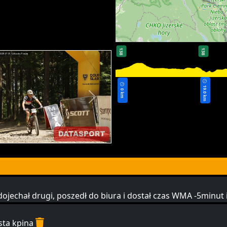
138
138
19.0 km
0 km
 dojechał drugi, poszedł do biura i dostał czas WMA -5minut
sta kpina