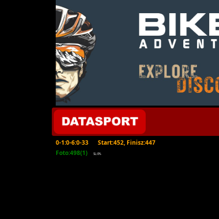
0-1:0-6:0-33
Start:452, Finisz:447
Foto:498(1)
SL:0%