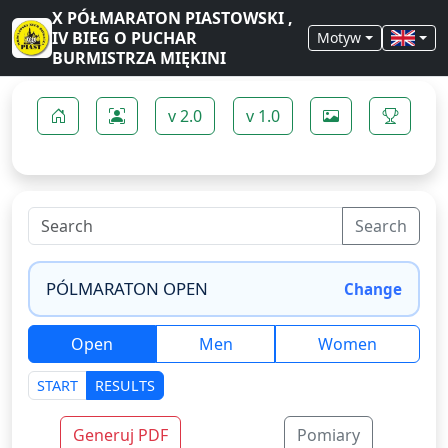
X PÓŁMARATON PIASTOWSKI ,
IV BIEG O PUCHAR
Motyw
BURMISTRZA MIĘKINI
v 2.0
v 1.0
Search
Change
Open
Men
Women
START
RESULTS
Generuj PDF
Pomiary