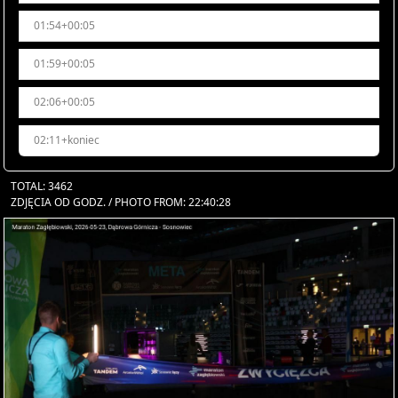
01:54+00:05
01:59+00:05
02:06+00:05
02:11+koniec
TOTAL: 3462
ZDJĘCIA OD GODZ. / PHOTO FROM: 22:40:28