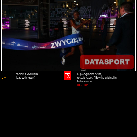
pobierz z wynikiem
Kup oryginał w pełnej
(load with result)
rozdzielczości / Buy the original in
full resolution
HIGH-RES