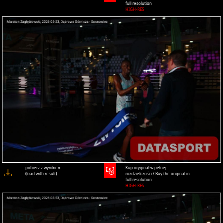
full resolution
HIGH-RES
pobierz z wynikiem
Kup oryginał w pełnej
(load with result)
rozdzielczości / Buy the original in
full resolution
HIGH-RES