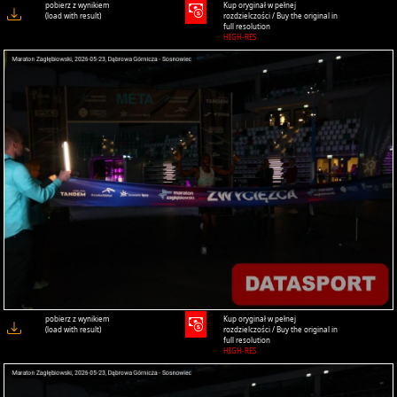
pobierz z wynikiem
Kup oryginał w pełnej
(load with result)
rozdzielczości / Buy the original in
full resolution
HIGH-RES
pobierz z wynikiem
Kup oryginał w pełnej
(load with result)
rozdzielczości / Buy the original in
full resolution
HIGH-RES