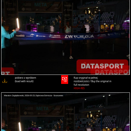
pobierz z wynikiem
Kup oryginał w pełnej
(load with result)
rozdzielczości / Buy the original in
full resolution
HIGH-RES