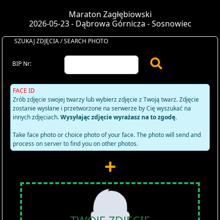
Maraton Zagłębiowski
2026-05-23 - Dąbrowa Górnicza - Sosnowiec
SZUKAJ ZDJĘCIA / SEARCH PHOTO
BIP Nr:
FACE ID
Zrób zdjęcie swojej twarzy lub wybierz zdjęcie z Twoją twarz. Zdjęcie
zostanie wysłane i przetworzone na serwerze by Cię wyszukać na
innych zdjęciach.
Wysyłając zdjęcie wyrażasz na to zgodę.
Take face photo or choice photo of your face. The photo will send and
process on server to find you on other photos.