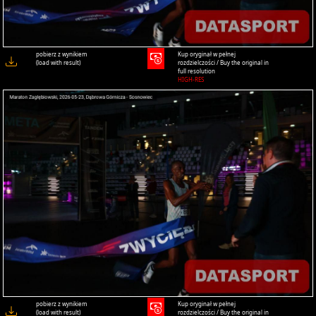
pobierz z wynikiem
Kup oryginał w pełnej
(load with result)
rozdzielczości / Buy the original in
full resolution
HIGH-RES
pobierz z wynikiem
Kup oryginał w pełnej
(load with result)
rozdzielczości / Buy the original in