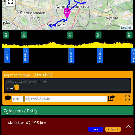
Leaflet
822
818
810
792
788
21.0 km
30.0 km
42.2 k
6.0 km
0 km
(Live chat)
Daj znać jak było...
2026-05-24 02:34:02 Buze
Buze
Zgłoszeni / Entry
Maraton 42,195 km
788
S: 20:17