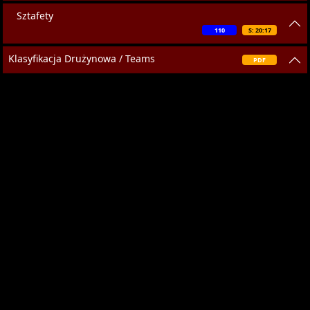
Sztafety
110
S: 20:17
Klasyfikacja Drużynowa / Teams
PDF