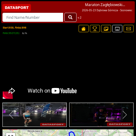
Maraton Zagłębiowski...
2026-05-23 Dąbrowa Górnicza - Sosnowiec
v.2
Start:938, Finisz:898
Foto:3527(25)
SL:1%