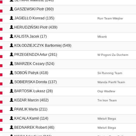
SZYMAK Mateusz (240)
GASZEWSKI Piotr (360)
JAGIEŁŁO Konrad (135)
Run Team Milejów
HERUDZIŃSKI Piotr (439)
KALISTA Jacek (17)
Mbank
KOŁODZIEJCZYK Bartłomiej (549)
PRZEGENDZA Artur (281)
W Pogoni Za Duchem
SMARZEK Cezary (524)
SOBOŃ Patryk (418)
Sii Running Team
SOBIERSKA Dorota (137)
Wanda Panfil Team
BARTOSIK Łukasz (28)
Osp Wadlew
KOZAR Marcin (402)
Tm Iron Team
PAWLIK Marta (211)
KACAŁA Kamil (114)
Wieluń Biega
BEDNAREK Robert (46)
Wieluń Biega