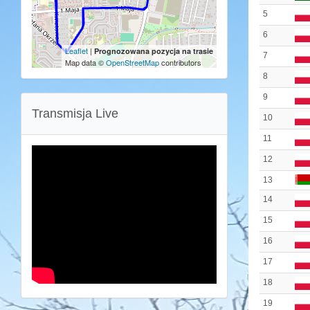
5
6
Leaflet
|
Prognozowana pozycja na trasie
7
Map data ©
OpenStreetMap
contributors
8
9
Transmisja Live
10
11
12
13
14
15
16
17
18
19