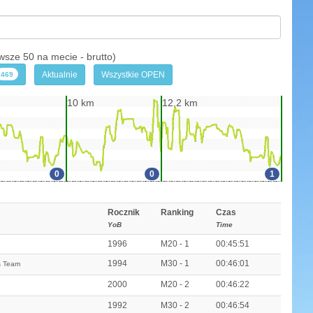
e 50 na mecie - brutto)
Aktualnie
Wszystkie OPEN
469
10 km
12,2 km
0
0
1
Rocznik
Ranking
Czas
YoB
Time
1996
M20 - 1
00:45:51
1994
M30 - 1
00:46:01
s Team
2000
M20 - 2
00:46:22
1992
M30 - 2
00:46:54