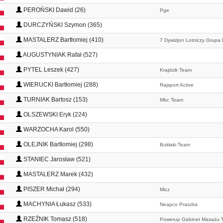
PEROŃSKI Dawid (26)
Pge
DURCZYŃSKI Szymon (365)
MASTALERZ Bartłomiej (410)
7 Dywizjon Lotniczy Grupa
AUGUSTYNIAK Rafał (527)
PYTEL Leszek (427)
Krajdzik Team
WIERUCKI Bartłomiej (288)
Rajsport Active
TURNIAK Bartosz (153)
Mbc Team
OLSZEWSKI Eryk (224)
WARZOCHA Karol (550)
OLEJNIK Bartłomiej (298)
Bukłaki Team
STANIEC Jarosław (521)
MASTALERZ Marek (432)
PISZER Michał (294)
Micz
MACHYNIA Łukasz (533)
Neapco Praszka
RZEŹNIK Tomasz (518)
Powerup Gabinet Masażu 