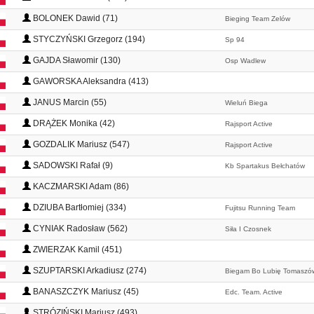
BOLONEK Dawid (71)
Bieging Team Zelów
STYCZYŃSKI Grzegorz (194)
Sp 94
GAJDA Sławomir (130)
Osp Wadlew
GAWORSKA Aleksandra (413)
JANUS Marcin (55)
Wieluń Biega
DRĄŻEK Monika (42)
Rajsport Active
GOZDALIK Mariusz (547)
Rajsport Active
SADOWSKI Rafał (9)
Kb Spartakus Bełchatów
KACZMARSKI Adam (86)
DZIUBA Bartłomiej (334)
Fujitsu Running Team
CYNIAK Radosław (562)
Siła I Czosnek
ZWIERZAK Kamil (451)
SZUPTARSKI Arkadiusz (274)
Biegam Bo Lubię Tomaszó
BANASZCZYK Mariusz (45)
Edc. Team. Active
STRÓZIŃSKI Mariusz (493)