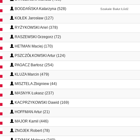
BOGDAŃSKA Katarzyna (528)
Szakale Bałut Łódź
KOŁEK Jarosław (127)
RYŻYKOWSKI Ariel (378)
RASZEWSKI Grzegorz (72)
HETMAN Maciej (170)
PSZCZÓŁKOWSKI Artur (124)
PAGACZ Bartosz (254)
KLUZA Marcin (479)
MISZTELA Zbigniew (44)
MASNYK Łukasz (237)
KACPRZYKOWSKI Dawid (169)
HOFFMAN Artur (21)
MAJOR Kamil (446)
ZNOJEK Robert (78)