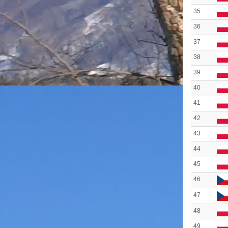
35
36
37
38
39
40
41
42
43
44
45
46
47
48
49