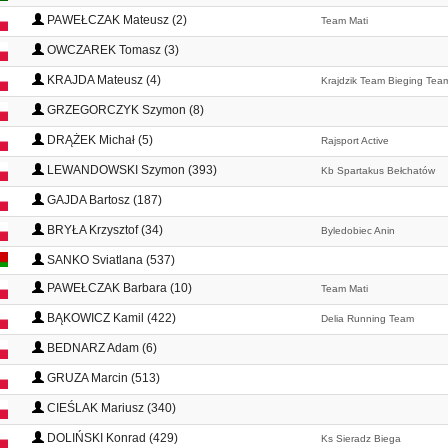
PAWEŁCZAK Mateusz (2)
Team Mati
OWCZAREK Tomasz (3)
KRAJDA Mateusz (4)
Krajdzik Team Bieging Tea
GRZEGORCZYK Szymon (8)
DRĄŻEK Michał (5)
Rajsport Active
LEWANDOWSKI Szymon (393)
Kb Spartakus Bełchatów
GAJDA Bartosz (187)
BRYŁA Krzysztof (34)
Byledobiec Anin
SANKO Sviatlana (537)
PAWEŁCZAK Barbara (10)
Team Mati
BĄKOWICZ Kamil (422)
Delia Running Team
BEDNARZ Adam (6)
GRUZA Marcin (513)
CIEŚLAK Mariusz (340)
DOLIŃSKI Konrad (429)
Ks Sieradz Biega