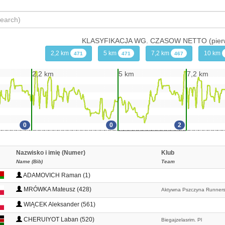
KLASYFIKACJA WG. CZASOW NETTO (pierwsz
2,2 km
5 km
7,2 km
10 km
471
471
467
2,2 km
5 km
7,2 km
0
0
2
Nazwisko i imię (Numer)
Klub
Name (Bib)
Team
ADAMOVICH Raman (1)
MRÓWKA Mateusz (428)
Aktywna Pszczyna Runner
WIĄCEK Aleksander (561)
CHERUIYOT Laban (520)
Biegajzelasrim. Pl