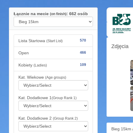
Łącznie na mecie
: 662 osób
(on finish)
Lista Startowa
570
(Start List)
Zdjęcia
Open
466
Kobiety
109
(Ladies)
Kat. Wiekowe
(Age groups)
Kat. Dodatkowe 1
(Group Rank 1)
Kat. Dodatkowe 2
(Group Rank 2)
Bieg 15km 