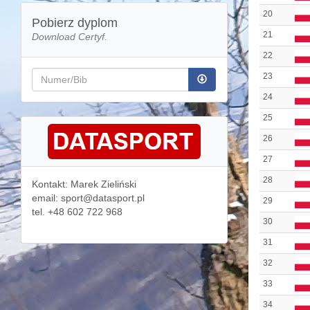
20
Pobierz dyplom
21
Download Certyf.
22
23
24
25
26
27
28
Kontakt: Marek Zieliński
email: sport@datasport.pl
29
tel. +48 602 722 968
30
31
32
33
34