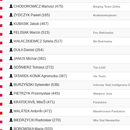
CHODOROWICZ Mariusz (475)
Bieging Team Zelów
ŻYDCZYK Paweł (165)
#zaliniametyteam
KUBASIK Jakub (467)
FELISIAK Marcin (515)
Pec Bełchatów
HAŁACZKIEWICZ Sylwia (517)
Bkl Bełchatów
DUŁA Daniel (264)
JANUS Michał (382)
SOŚNIERZ Tomasz (272)
Trio Łódź
TATAREK-KONIK Agnieszka (367)
Ale Team
BURZYŃSKI Sylwester (538)
Inthome Twój Inteligentny 
PIETRZYK Przemysław (445)
Wstrętne Jeże
KRATOCHVÍL MiloŠ (471)
Pardubice
MALÁTEK AntonÍn (472)
Marathonium Pardubice
BIEDRZYCKI Radosław (270)
Mks Stal Niewiadów
BOROWSKA Maria (553)