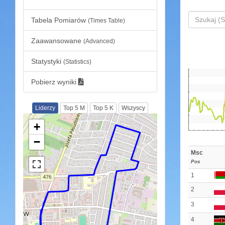
Tabela Pomiarów
(Times Table)
Zaawansowane
(Advanced)
Statystyki
(Statistics)
Pobierz wyniki
Liderzy
Top 5 M
Top 5 K
Wszyscy
+
−
Msc
Pos
1
2
3
4