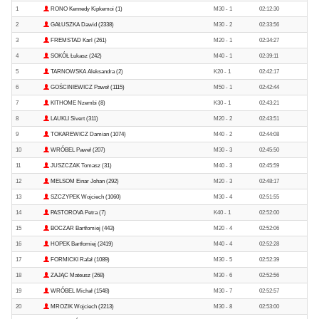
1
RONO Kennedy Kipkemoi (1)
M30 - 1
02:12:30
2
GAŁUSZKA Dawid (2338)
M30 - 2
02:33:56
3
FREMSTAD Karl (261)
M20 - 1
02:34:27
4
SOKÓŁ Łukasz (242)
M40 - 1
02:39:11
5
TARNOWSKA Aleksandra (2)
K20 - 1
02:42:17
6
GOŚCINIEWICZ Paweł (1115)
M50 - 1
02:42:44
7
KITHOME Nzembi (8)
K30 - 1
02:43:21
8
LAUKLI Sivert (311)
M20 - 2
02:43:51
9
TOKAREWICZ Damian (1074)
M40 - 2
02:44:08
10
WRÓBEL Paweł (207)
M30 - 3
02:45:50
11
JUSZCZAK Tomasz (31)
M40 - 3
02:45:59
12
MELSOM Einar Johan (292)
M20 - 3
02:48:17
13
SZCZYPEK Wojciech (1060)
M30 - 4
02:51:55
14
PASTOROVA Petra (7)
K40 - 1
02:52:00
15
BOCZAR Bartłomiej (443)
M20 - 4
02:52:06
16
HOPEK Bartłomiej (2419)
M40 - 4
02:52:28
17
FORMICKI Rafał (1089)
M30 - 5
02:52:39
18
ZAJĄC Mateusz (268)
M30 - 6
02:52:56
19
WRÓBEL Michał (1548)
M30 - 7
02:52:57
20
MROZIK Wojciech (2213)
M30 - 8
02:53:00