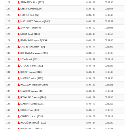
123
STRASZEK Piotr (1715)
M30 - 47
03:17:35
124
LEŚNIAK Patryk (286)
M20 - 18
03:17:45
125
FLOREK Piotr (62)
M30 - 48
03:17:47
126
MACHULEC Sebastian (1463)
M40 - 41
03:17:51
127
ZAWADA Paweł (46)
M30 - 49
03:17:55
128
NOGA Jacek (1183)
M40 - 42
03:17:57
129
BAGIŃSKI Krzysztof (1856)
M40 - 43
03:18:00
130
KASPERSKI Adam (324)
M40 - 44
03:18:02
131
KOPÓWKA Mateusz (1929)
M30 - 50
03:18:05
132
LEJA Marek (1021)
M20 - 19
03:18:12
133
OTOCKI Marek (1880)
M40 - 45
03:18:23
134
KOGUT Jacek (1043)
M40 - 46
03:18:40
135
MAJEK Damian (1722)
M30 - 51
03:18:50
136
HALCZOK Wojciech (2347)
M30 - 52
03:18:51
137
LEWICKI Tomasz (39)
M40 - 47
03:18:51
138
RYKALSKI Damian (1949)
M40 - 48
03:19:06
139
MASNYK Łukasz (2001)
M40 - 49
03:19:13
140
SAMEL Piotr (859)
M40 - 50
03:19:19
141
CHMIEL Łukasz (2538)
M30 - 53
03:19:19
142
HANÁČEK TomÁŠ (1002)
M50 - 14
03:19:30