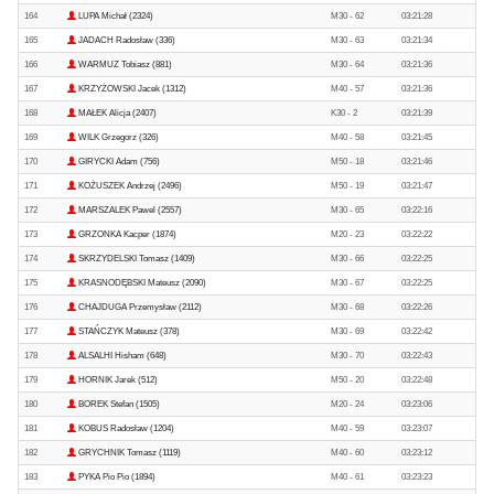
164
LUPA Michał (2324)
M30 - 62
03:21:28
165
JADACH Radosław (336)
M30 - 63
03:21:34
166
WARMUZ Tobiasz (881)
M30 - 64
03:21:36
167
KRZYŻOWSKI Jacek (1312)
M40 - 57
03:21:36
168
MAŁEK Alicja (2407)
K30 - 2
03:21:39
169
WILK Grzegorz (326)
M40 - 58
03:21:45
170
GIRYCKI Adam (756)
M50 - 18
03:21:46
171
KOŻUSZEK Andrzej (2496)
M50 - 19
03:21:47
172
MARSZALEK Pawel (2557)
M30 - 65
03:22:16
173
GRZONKA Kacper (1874)
M20 - 23
03:22:22
174
SKRZYDELSKI Tomasz (1409)
M30 - 66
03:22:25
175
KRASNODĘBSKI Mateusz (2090)
M30 - 67
03:22:25
176
CHAJDUGA Przemysław (2112)
M30 - 68
03:22:26
177
STAŃCZYK Mateusz (378)
M30 - 69
03:22:42
178
ALSALHI Hisham (648)
M30 - 70
03:22:43
179
HORNIK Jarek (512)
M50 - 20
03:22:48
180
BOREK Stefan (1505)
M20 - 24
03:23:06
181
KOBUS Radosław (1204)
M40 - 59
03:23:07
182
GRYCHNIK Tomasz (1119)
M40 - 60
03:23:12
183
PYKA Pio Pio (1894)
M40 - 61
03:23:23