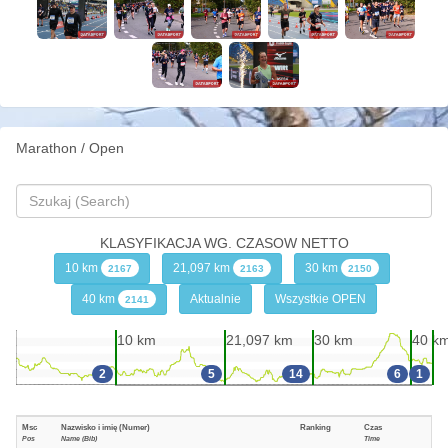
Marathon / Open
KLASYFIKACJA WG. CZASOW NETTO
10 km
21,097 km
30 km
2167
2163
2150
40 km
Aktualnie
Wszystkie OPEN
2141
10 km
21,097 km
30 km
40 k
2
5
14
6
1
Msc
Nazwisko i imię (Numer)
Ranking
Czas
Pos
Name (Bib)
Time