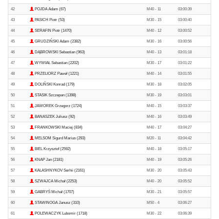
42
POJDA Adam (67)
M40 - 11
03:00:39
43
PASICH Piotr (53)
M30 - 15
03:00:40
44
SERAFIN Piotr (1470)
M40 - 12
03:00:52
45
GRUDZIŃSKI Adam (2382)
M30 - 16
03:00:56
46
DĄBROWSKI Sebastian (963)
M40 - 13
03:01:18
47
WYWIAŁ Sebastian (2202)
M30 - 17
03:01:22
48
PRZELIORZ Paweł (1221)
M40 - 14
03:01:55
49
DOLIŃSKI Konrad (179)
M30 - 18
03:02:05
50
STASIK Szczepan (1398)
M30 - 19
03:03:01
51
JAWOREK Grzegorz (1724)
M40 - 15
03:03:37
52
BANASZEK Juliusz (92)
M40 - 16
03:03:49
53
FRANKOWSKI Maciej (834)
M40 - 17
03:04:27
54
MELSOM Sigurd Marius (293)
M20 - 11
03:04:42
55
BIEL Krzysztof (2592)
M40 - 18
03:05:17
56
KNAP Jan (2181)
M40 - 19
03:05:26
57
KALASHNYKOV Serhii (2161)
M30 - 20
03:05:43
58
SZWAJCA Michał (2253)
M40 - 20
03:05:52
59
GABRYŚ Michał (1707)
M30 - 21
03:05:57
60
STAWINOGA Janusz (310)
M50 - 4
03:06:27
61
POLEWACZYK Lubomir (1718)
M30 - 22
03:06:39