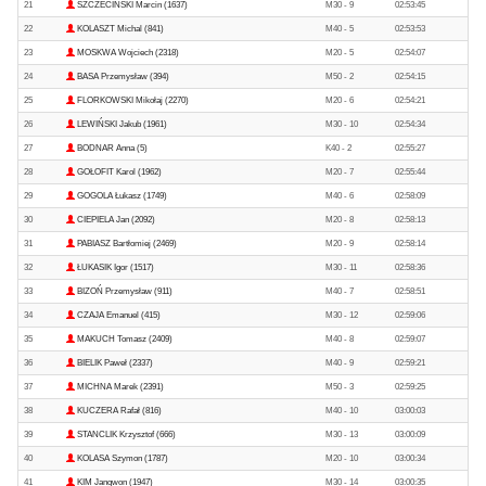
21
SZCZECIŃSKI Marcin (1637)
M30 - 9
02:53:45
22
KOLASZT Michal (841)
M40 - 5
02:53:53
23
MOSKWA Wojciech (2318)
M20 - 5
02:54:07
24
BASA Przemysław (394)
M50 - 2
02:54:15
25
FLORKOWSKI Mikołaj (2270)
M20 - 6
02:54:21
26
LEWIŃSKI Jakub (1961)
M30 - 10
02:54:34
27
BODNAR Anna (5)
K40 - 2
02:55:27
28
GOŁOFIT Karol (1962)
M20 - 7
02:55:44
29
GOGOLA Łukasz (1749)
M40 - 6
02:58:09
30
CIEPIELA Jan (2092)
M20 - 8
02:58:13
31
PABIASZ Bartłomiej (2469)
M20 - 9
02:58:14
32
ŁUKASIK Igor (1517)
M30 - 11
02:58:36
33
BIZOŃ Przemysław (911)
M40 - 7
02:58:51
34
CZAJA Emanuel (415)
M30 - 12
02:59:06
35
MAKUCH Tomasz (2409)
M40 - 8
02:59:07
36
BIELIK Paweł (2337)
M40 - 9
02:59:21
37
MICHNA Marek (2391)
M50 - 3
02:59:25
38
KUCZERA Rafał (816)
M40 - 10
03:00:03
39
STANCLIK Krzysztof (666)
M30 - 13
03:00:09
40
KOLASA Szymon (1787)
M20 - 10
03:00:34
41
KIM Jangwon (1947)
M30 - 14
03:00:35