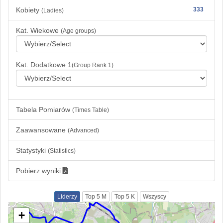
Kobiety
333
(Ladies)
Kat. Wiekowe
(Age groups)
Kat. Dodatkowe 1
(Group Rank 1)
Tabela Pomiarów
(Times Table)
Zaawansowane
(Advanced)
Statystyki
(Statistics)
Pobierz wyniki
Liderzy
Top 5 M
Top 5 K
Wszyscy
+