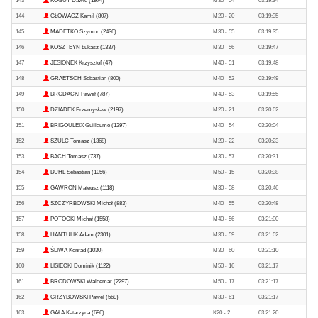
143
KOGUT Dawid (1974)
M30 - 54
03:19:34
144
GŁOWACZ Kamil (807)
M20 - 20
03:19:35
145
MADETKO Szymon (2436)
M30 - 55
03:19:35
146
KOSZTEYN Łukasz (1337)
M30 - 56
03:19:47
147
JESIONEK Krzysztof (47)
M40 - 51
03:19:48
148
GRAETSCH Sebastian (800)
M40 - 52
03:19:49
149
BRODACKI Paweł (787)
M40 - 53
03:19:55
150
DZIADEK Przemysław (2197)
M20 - 21
03:20:02
151
BRIGOULEIX Guillaume (1297)
M40 - 54
03:20:04
152
SZULC Tomasz (1368)
M20 - 22
03:20:23
153
BACH Tomasz (737)
M30 - 57
03:20:31
154
BUHL Sebastian (1056)
M50 - 15
03:20:38
155
GAWRON Mateusz (1118)
M30 - 58
03:20:46
156
SZCZYRBOWSKI Michał (883)
M40 - 55
03:20:48
157
POTOCKI Michał (1558)
M40 - 56
03:21:00
158
HANTULIK Adam (2301)
M30 - 59
03:21:02
159
ŚLIWA Konrad (1030)
M30 - 60
03:21:10
160
LISIECKI Dominik (1122)
M50 - 16
03:21:17
161
BRODOWSKI Waldemar (2297)
M50 - 17
03:21:17
162
GRZYBOWSKI Paweł (569)
M30 - 61
03:21:17
163
GAŁA Katarzyna (696)
K20 - 2
03:21:20