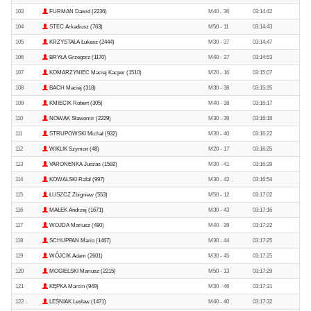
103
FURMAN Dawid (2236)
M40 - 36
03:14:42
104
STEC Arkadiusz (763)
M50 - 11
03:14:43
105
KRZYSTAŁA Łukasz (2444)
M30 - 37
03:14:47
106
BRYŁA Grzegorz (1170)
M40 - 37
03:14:53
107
KOMARZYNIEC Maciej Kacper (1510)
M20 - 16
03:15:07
108
BACH Maciej (318)
M30 - 38
03:15:35
109
KMIECIK Robert (305)
M40 - 38
03:16:17
110
NOWAK Sławomir (2229)
M30 - 39
03:16:18
111
STRUPOWSKI Michał (932)
M30 - 40
03:16:22
112
WIKLIK Szymon (48)
M20 - 17
03:16:25
113
VARONENKA Juozas (1592)
M30 - 41
03:16:39
114
KOWALSKI Rafał (997)
M30 - 42
03:16:54
115
ŁUSZCZ Zbigniew (553)
M50 - 12
03:17:02
116
MAŁEK Andrzej (1671)
M30 - 43
03:17:16
117
WOJDA Mariusz (490)
M40 - 39
03:17:22
118
SCHUPPAN Mario (1467)
M30 - 44
03:17:25
119
WÓJCIK Adam (2601)
M30 - 45
03:17:25
120
MOGIELSKI Mariusz (2215)
M50 - 13
03:17:29
121
KĘPKA Marcin (949)
M30 - 46
03:17:31
122
LEŚNIAK Lesław (1471)
M40 - 40
03:17:32