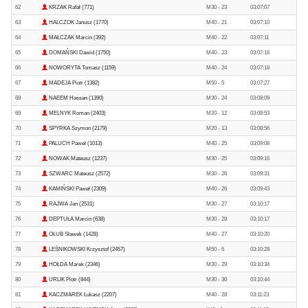
62
KRZAK Rafał (771)
M30 - 23
03:07:07
63
HALCZOK Janusz (1770)
M40 - 21
03:07:10
64
MAŁCZAK Marcin (392)
M40 - 22
03:07:11
65
DOMAŃSKI Dawid (1750)
M40 - 23
03:07:16
66
NOWORYTA Tomasz (1159)
M40 - 24
03:07:18
67
MADEJA Piotr (1382)
M50 - 5
03:07:27
68
NAEEM Hassan (1390)
M30 - 24
03:08:09
69
MELNYK Roman (2403)
M20 - 12
03:08:53
70
SPYRKA Szymon (2179)
M20 - 13
03:08:56
71
PALUCH Paweł (1013)
M40 - 25
03:09:08
72
NOWAK Mateusz (1237)
M30 - 25
03:09:16
73
SZWARC Mateusz (2572)
M30 - 26
03:09:31
74
KAMIŃSKI Paweł (2309)
M40 - 26
03:09:43
75
RAJWA Jan (2531)
M30 - 27
03:10:17
76
DEPTUŁA Marcin (638)
M30 - 28
03:10:17
77
OŁUB Sławek (1428)
M40 - 27
03:10:20
78
LEŚNIKOWSKI Krzysztof (2457)
M50 - 6
03:10:28
79
HOŁDA Marek (2346)
M30 - 29
03:10:34
80
URLIK Piotr (844)
M30 - 30
03:10:44
81
KACZMAREK Łukasz (2207)
M40 - 28
03:11:23