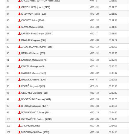
82
KACZMAREK-WYPYCH Anna (2260)
K40 - 3
03:11:23
83
ORSZULIK Wojciech (2159)
M30 - 31
03:11:26
84
KRZYWDA Paweł (196)
M40 - 29
03:11:32
85
CLOUET Julien (1344)
M30 - 32
03:11:34
86
SOWA Mateusz (863)
M30 - 33
03:11:36
87
LARSEN Fred Morgan (2195)
M50 - 7
03:11:54
88
PAWLAK Zbigniew (826)
M40 - 30
03:12:02
89
ZAJĄCZKOWSKI Kamil (1659)
M20 - 14
03:12:23
90
HERMAN Janusz (655)
M40 - 31
03:12:23
91
LATUSEK Mateusz (970)
M30 - 34
03:12:48
92
KINCEL Grzegorz (43)
M50 - 8
03:12:57
93
KWOLEK Marcin (1598)
M40 - 32
03:13:12
94
PAWLIK Krystyna (1045)
K40 - 4
03:13:25
95
KOPEĆ Krzysztof (479)
M50 - 9
03:13:43
96
GŁADYSZ Grzegorz (216)
M50 - 10
03:13:52
97
WYSZYŃSKI Damian (1001)
M40 - 33
03:13:55
98
BRZOZA Sebastian (1797)
M40 - 34
03:14:05
99
WALUKIEWICZ Adam (801)
M20 - 15
03:14:12
100
CZERWIŃSKI Bartosz (2203)
M40 - 35
03:14:18
101
ŻAK Paweł (2589)
M30 - 35
03:14:39
102
MIECHOWSKI Piotr (1663)
M30 - 36
03:14:41