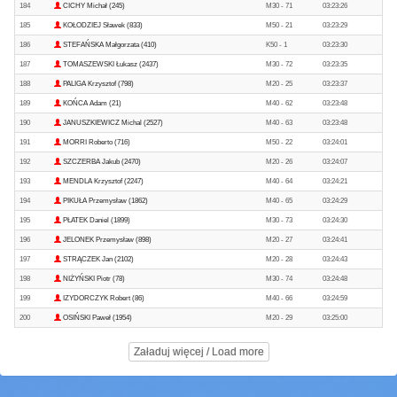
184
CICHY Michał (245)
M30 - 71
03:23:26
185
KOŁODZIEJ Sławek (833)
M50 - 21
03:23:29
186
STEFAŃSKA Małgorzata (410)
K50 - 1
03:23:30
187
TOMASZEWSKI Łukasz (2437)
M30 - 72
03:23:35
188
PALIGA Krzysztof (798)
M20 - 25
03:23:37
189
KOŃCA Adam (21)
M40 - 62
03:23:48
190
JANUSZKIEWICZ Michal (2527)
M40 - 63
03:23:48
191
MORRI Roberto (716)
M50 - 22
03:24:01
192
SZCZERBA Jakub (2470)
M20 - 26
03:24:07
193
MENDLA Krzysztof (2247)
M40 - 64
03:24:21
194
PIKUŁA Przemysław (1862)
M40 - 65
03:24:29
195
PŁATEK Daniel (1899)
M30 - 73
03:24:30
196
JELONEK Przemysław (898)
M20 - 27
03:24:41
197
STRĄCZEK Jan (2102)
M20 - 28
03:24:43
198
NIŻYŃSKI Piotr (78)
M30 - 74
03:24:48
199
IZYDORCZYK Robert (86)
M40 - 66
03:24:59
200
OSIŃSKI Paweł (1954)
M20 - 29
03:25:00