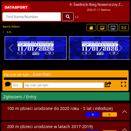
9. Świdnicki Bieg Noworoczny Z...
2026-01-11 Świdnica
v.2
Start:0, Finisz:0
0
SL:0%
(Live chat)
Daj znać jak było...
Zgłoszeni / Entry
100 m (dzieci urodzone do 2020 roku - 5 lat i młodsze)
0
S:
200 m (dzieci urodzone w latach 2017-2019)