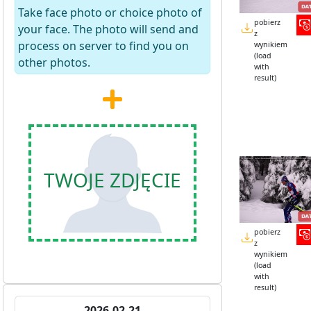
Take face photo or choice photo of
pobierz
your face. The photo will send and
z
process on server to find you on
wynikiem
(load
other photos.
with
result)
TWOJE ZDJĘCIE
pobierz
z
wynikiem
(load
with
result)
2026-02-21