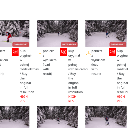
ierz
Kup
pobierz
Kup
pobierz
Kup
oryginał
z
oryginał
z
orygina
ikiem
w
wynikiem
w
wynikiem
w
ad
pełnej
(load
pełnej
(load
pełnej
h
rozdzielczości
with
rozdzielczości
with
rozdziel
lt)
/ Buy
result)
/ Buy
result)
/ Buy
the
the
the
original
original
original
in full
in full
in full
resolution
resolution
resolut
HIGH-
HIGH-
HIGH-
RES
RES
RES