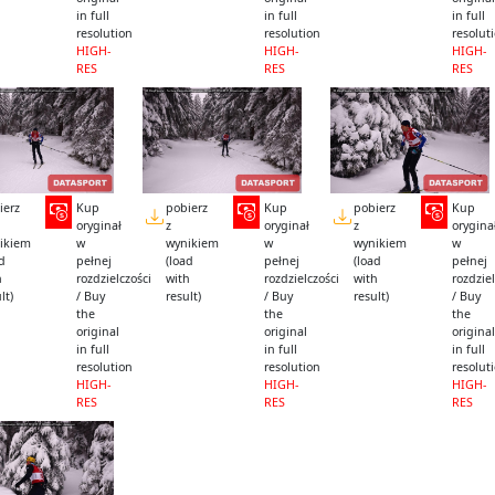
in full
in full
in full
resolution
resolution
resolut
HIGH-
HIGH-
HIGH-
RES
RES
RES
ierz
Kup
pobierz
Kup
pobierz
Kup
oryginał
z
oryginał
z
orygina
ikiem
w
wynikiem
w
wynikiem
w
ad
pełnej
(load
pełnej
(load
pełnej
h
rozdzielczości
with
rozdzielczości
with
rozdziel
lt)
/ Buy
result)
/ Buy
result)
/ Buy
the
the
the
original
original
original
in full
in full
in full
resolution
resolution
resolut
HIGH-
HIGH-
HIGH-
RES
RES
RES