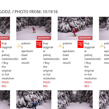
GODZ. / PHOTO FROM: 10:19:16
Kup
pobierz
Kup
pobierz
Kup
pob
oryginał
z
oryginał
z
oryginał
z
w
wynikiem
w
wynikiem
w
wyn
pełnej
(load
pełnej
(load
pełnej
(lo
rozdzielczości
with
rozdzielczości
with
rozdzielczości
wit
/ Buy
result)
/ Buy
result)
/ Buy
resu
the
the
the
original
original
original
in full
in full
in full
resolution
resolution
resolution
HIGH-
HIGH-
HIGH-
RES
RES
RES