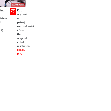
ierz
Kup
oryginał
ikiem
w
ad
pełnej
h
rozdzielczości
lt)
/ Buy
the
original
in full
resolution
HIGH-
RES