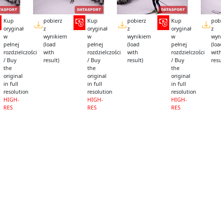
Kup
pobierz
Kup
pobierz
Kup
pob
oryginał
z
oryginał
z
oryginał
z
w
wynikiem
w
wynikiem
w
wyn
pełnej
(load
pełnej
(load
pełnej
(lo
rozdzielczości
with
rozdzielczości
with
rozdzielczości
wit
/ Buy
result)
/ Buy
result)
/ Buy
resu
the
the
the
original
original
original
in full
in full
in full
resolution
resolution
resolution
HIGH-
HIGH-
HIGH-
RES
RES
RES