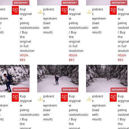
ierz
Kup
pobierz
Kup
pobierz
Kup
oryginał
z
oryginał
z
orygina
ikiem
w
wynikiem
w
wynikiem
w
ad
pełnej
(load
pełnej
(load
pełnej
h
rozdzielczości
with
rozdzielczości
with
rozdziel
lt)
/ Buy
result)
/ Buy
result)
/ Buy
the
the
the
original
original
original
in full
in full
in full
resolution
resolution
resolut
HIGH-
HIGH-
HIGH-
RES
RES
RES
ierz
Kup
pobierz
Kup
pobierz
Kup
oryginał
z
oryginał
z
orygina
ikiem
w
wynikiem
w
wynikiem
w
ad
pełnej
(load
pełnej
(load
pełnej
h
rozdzielczości
with
rozdzielczości
with
rozdziel
lt)
/ Buy
result)
/ Buy
result)
/ Buy
the
the
the
original
original
original