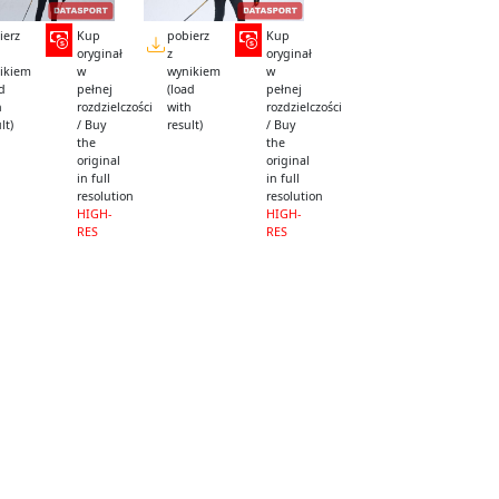
ierz
Kup
pobierz
Kup
oryginał
z
oryginał
ikiem
w
wynikiem
w
ad
pełnej
(load
pełnej
h
rozdzielczości
with
rozdzielczości
lt)
/ Buy
result)
/ Buy
the
the
original
original
in full
in full
resolution
resolution
HIGH-
HIGH-
RES
RES