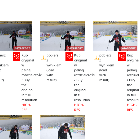
ierz
Kup
pobierz
Kup
pobierz
Kup
oryginał
z
oryginał
z
orygina
ikiem
w
wynikiem
w
wynikiem
w
ad
pełnej
(load
pełnej
(load
pełnej
h
rozdzielczości
with
rozdzielczości
with
rozdziel
lt)
/ Buy
result)
/ Buy
result)
/ Buy
the
the
the
original
original
original
in full
in full
in full
resolution
resolution
resolut
HIGH-
HIGH-
HIGH-
RES
RES
RES