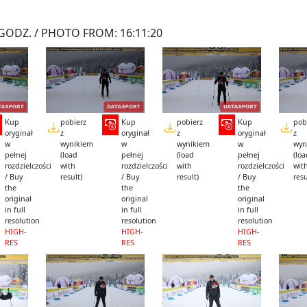
GODZ. / PHOTO FROM: 16:11:20
Kup
pobierz
Kup
pobierz
Kup
pob
oryginał
z
oryginał
z
oryginał
z
w
wynikiem
w
wynikiem
w
wyn
pełnej
(load
pełnej
(load
pełnej
(lo
rozdzielczości
with
rozdzielczości
with
rozdzielczości
wit
/ Buy
result)
/ Buy
result)
/ Buy
resu
the
the
the
original
original
original
in full
in full
in full
resolution
resolution
resolution
HIGH-
HIGH-
HIGH-
RES
RES
RES