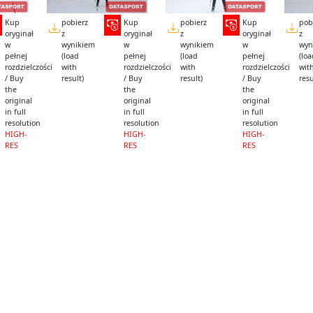
Kup
pobierz
Kup
pobierz
Kup
pob
oryginał
z
oryginał
z
oryginał
z
w
wynikiem
w
wynikiem
w
wyn
pełnej
(load
pełnej
(load
pełnej
(lo
rozdzielczości
with
rozdzielczości
with
rozdzielczości
wit
/ Buy
result)
/ Buy
result)
/ Buy
resu
the
the
the
original
original
original
in full
in full
in full
resolution
resolution
resolution
HIGH-
HIGH-
HIGH-
RES
RES
RES