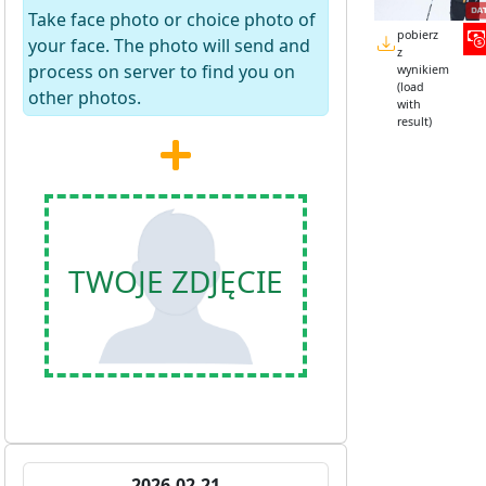
Take face photo or choice photo of
pobierz
your face. The photo will send and
z
process on server to find you on
wynikiem
(load
other photos.
with
result)
TWOJE ZDJĘCIE
2026-02-21