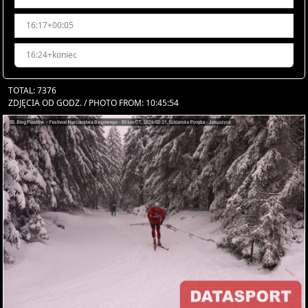
16:17+00:05
16:24+koniec
TOTAL: 7376
ZDJĘCIA OD GODZ. / PHOTO FROM: 10:45:54