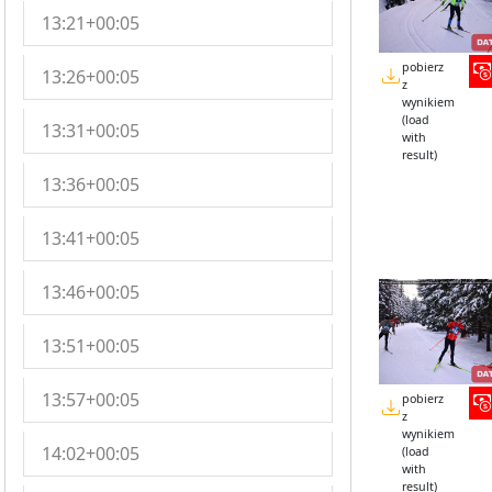
13:21+00:05
pobierz
13:26+00:05
z
wynikiem
(load
13:31+00:05
with
result)
13:36+00:05
13:41+00:05
13:46+00:05
13:51+00:05
13:57+00:05
pobierz
z
wynikiem
14:02+00:05
(load
with
result)