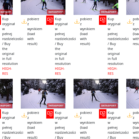
Kup
pobierz
Kup
pobierz
Kup
pob
oryginał
z
oryginał
z
oryginał
z
w
wynikiem
w
wynikiem
w
wyn
pełnej
(load
pełnej
(load
pełnej
(lo
rozdzielczości
with
rozdzielczości
with
rozdzielczości
wit
/ Buy
result)
/ Buy
result)
/ Buy
resu
the
the
the
original
original
original
in full
in full
in full
resolution
resolution
resolution
HIGH-
HIGH-
HIGH-
RES
RES
RES
Kup
pobierz
Kup
pobierz
Kup
pob
oryginał
z
oryginał
z
oryginał
z
w
wynikiem
w
wynikiem
w
wyn
pełnej
(load
pełnej
(load
pełnej
(lo
rozdzielczości
with
rozdzielczości
with
rozdzielczości
wit
/ Buy
result)
/ Buy
result)
/ Buy
resu