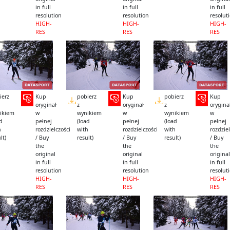
in full
in full
in full
resolution
resolution
resolut
HIGH-
HIGH-
HIGH-
RES
RES
RES
ierz
Kup
pobierz
Kup
pobierz
Kup
oryginał
z
oryginał
z
orygina
ikiem
w
wynikiem
w
wynikiem
w
ad
pełnej
(load
pełnej
(load
pełnej
h
rozdzielczości
with
rozdzielczości
with
rozdziel
lt)
/ Buy
result)
/ Buy
result)
/ Buy
the
the
the
original
original
original
in full
in full
in full
resolution
resolution
resolut
HIGH-
HIGH-
HIGH-
RES
RES
RES