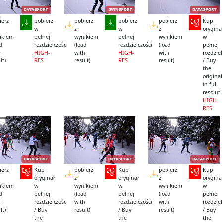
ierz
pobierz
pobierz
pobierz
pobierz
Kup
w
z
w
z
orygina
ikiem
pełnej
wynikiem
pełnej
wynikiem
w
ad
rozdzielczości
(load
rozdzielczości
(load
pełnej
h
HIGH-
with
HIGH-
with
rozdziel
lt)
RES
result)
RES
result)
/ Buy
the
original
in full
resolut
HIGH-
RES
ierz
Kup
pobierz
Kup
pobierz
Kup
oryginał
z
oryginał
z
orygina
ikiem
w
wynikiem
w
wynikiem
w
ad
pełnej
(load
pełnej
(load
pełnej
h
rozdzielczości
with
rozdzielczości
with
rozdziel
lt)
/ Buy
result)
/ Buy
result)
/ Buy
the
the
the