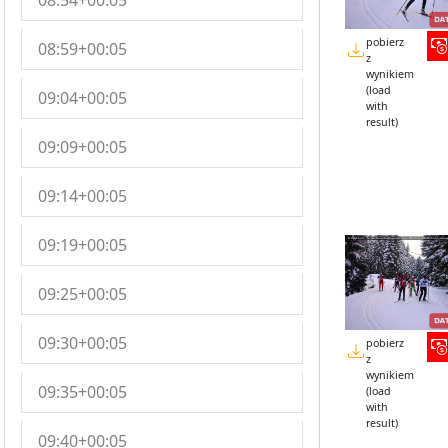
08:54+00:05
pobierz
08:59+00:05
z
wynikiem
(load
09:04+00:05
with
result)
09:09+00:05
09:14+00:05
09:19+00:05
09:25+00:05
09:30+00:05
pobierz
z
wynikiem
09:35+00:05
(load
with
result)
09:40+00:05