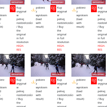
ierz
Kup
pobierz
Kup
pobierz
Kup
oryginał
z
oryginał
z
orygina
ikiem
w
wynikiem
w
wynikiem
w
ad
pełnej
(load
pełnej
(load
pełnej
h
rozdzielczości
with
rozdzielczości
with
rozdziel
lt)
/ Buy
result)
/ Buy
result)
/ Buy
the
the
the
original
original
original
in full
in full
in full
resolution
resolution
resolut
HIGH-
HIGH-
HIGH-
RES
RES
RES
ierz
Kup
pobierz
Kup
pobierz
Kup
oryginał
z
oryginał
z
orygina
ikiem
w
wynikiem
w
wynikiem
w
ad
pełnej
(load
pełnej
(load
pełnej
h
rozdzielczości
with
rozdzielczości
with
rozdziel
lt)
/ Buy
result)
/ Buy
result)
/ Buy
the
the
the
original
original
original