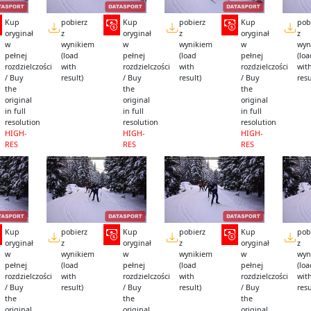
Kup
pobierz
Kup
pobierz
Kup
pob
oryginał
z
oryginał
z
oryginał
z
w
wynikiem
w
wynikiem
w
wyn
pełnej
(load
pełnej
(load
pełnej
(lo
rozdzielczości
with
rozdzielczości
with
rozdzielczości
wit
/ Buy
result)
/ Buy
result)
/ Buy
resu
the
the
the
original
original
original
in full
in full
in full
resolution
resolution
resolution
HIGH-
HIGH-
HIGH-
RES
RES
RES
Kup
pobierz
Kup
pobierz
Kup
pob
oryginał
z
oryginał
z
oryginał
z
w
wynikiem
w
wynikiem
w
wyn
pełnej
(load
pełnej
(load
pełnej
(lo
rozdzielczości
with
rozdzielczości
with
rozdzielczości
wit
/ Buy
result)
/ Buy
result)
/ Buy
resu
the
the
the
original
original
original