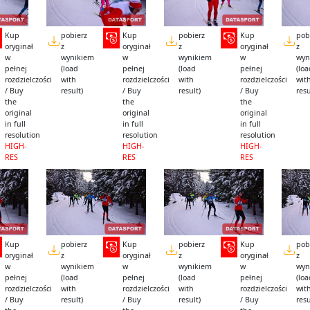
Kup
pobierz
Kup
pobierz
Kup
pob
oryginał
z
oryginał
z
oryginał
z
w
wynikiem
w
wynikiem
w
wyn
pełnej
(load
pełnej
(load
pełnej
(lo
rozdzielczości
with
rozdzielczości
with
rozdzielczości
wit
/ Buy
result)
/ Buy
result)
/ Buy
resu
the
the
the
original
original
original
in full
in full
in full
resolution
resolution
resolution
HIGH-
HIGH-
HIGH-
RES
RES
RES
Kup
pobierz
Kup
pobierz
Kup
pob
oryginał
z
oryginał
z
oryginał
z
w
wynikiem
w
wynikiem
w
wyn
pełnej
(load
pełnej
(load
pełnej
(lo
rozdzielczości
with
rozdzielczości
with
rozdzielczości
wit
/ Buy
result)
/ Buy
result)
/ Buy
resu