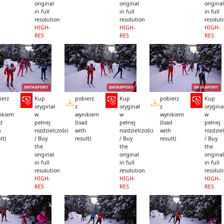
original
original
original
in full
in full
in full
resolution
resolution
resolut
HIGH-
HIGH-
HIGH-
RES
RES
RES
ierz
Kup
pobierz
Kup
pobierz
Kup
oryginał
z
oryginał
z
orygina
ikiem
w
wynikiem
w
wynikiem
w
ad
pełnej
(load
pełnej
(load
pełnej
h
rozdzielczości
with
rozdzielczości
with
rozdziel
lt)
/ Buy
result)
/ Buy
result)
/ Buy
the
the
the
original
original
original
in full
in full
in full
resolution
resolution
resolut
HIGH-
HIGH-
HIGH-
RES
RES
RES