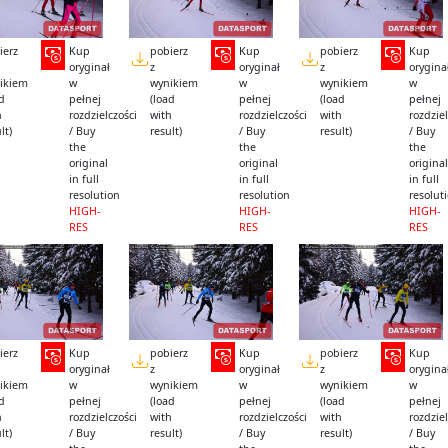
ierz
Kup
pobierz
Kup
pobierz
Kup
oryginał
z
oryginał
z
orygina
ikiem
w
wynikiem
w
wynikiem
w
ad
pełnej
(load
pełnej
(load
pełnej
h
rozdzielczości
with
rozdzielczości
with
rozdziel
lt)
/ Buy
result)
/ Buy
result)
/ Buy
the
the
the
original
original
original
in full
in full
in full
resolution
resolution
resolut
HIGH-
HIGH-
HIGH-
RES
RES
RES
ierz
Kup
pobierz
Kup
pobierz
Kup
oryginał
z
oryginał
z
orygina
ikiem
w
wynikiem
w
wynikiem
w
ad
pełnej
(load
pełnej
(load
pełnej
h
rozdzielczości
with
rozdzielczości
with
rozdziel
lt)
/ Buy
result)
/ Buy
result)
/ Buy