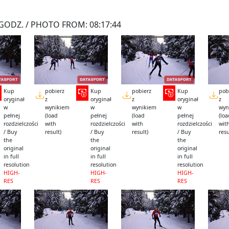
GODZ. / PHOTO FROM: 08:17:44
Kup
pobierz
Kup
pobierz
Kup
pob
oryginał
z
oryginał
z
oryginał
z
w
wynikiem
w
wynikiem
w
wyn
pełnej
(load
pełnej
(load
pełnej
(lo
rozdzielczości
with
rozdzielczości
with
rozdzielczości
wit
/ Buy
result)
/ Buy
result)
/ Buy
resu
the
the
the
original
original
original
in full
in full
in full
resolution
resolution
resolution
HIGH-
HIGH-
HIGH-
RES
RES
RES