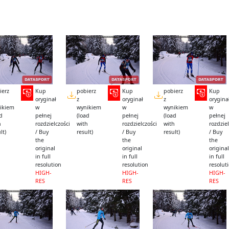
ierz
Kup
pobierz
Kup
pobierz
Kup
oryginał
z
oryginał
z
orygina
ikiem
w
wynikiem
w
wynikiem
w
ad
pełnej
(load
pełnej
(load
pełnej
h
rozdzielczości
with
rozdzielczości
with
rozdziel
lt)
/ Buy
result)
/ Buy
result)
/ Buy
the
the
the
original
original
original
in full
in full
in full
resolution
resolution
resolut
HIGH-
HIGH-
HIGH-
RES
RES
RES