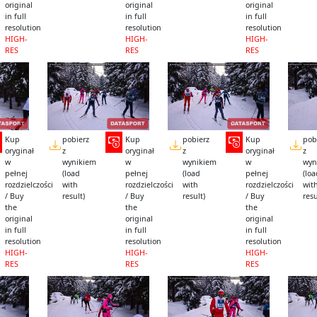
original
original
original
in full
in full
in full
resolution
resolution
resolution
HIGH-
HIGH-
HIGH-
RES
RES
RES
Kup
pobierz
Kup
pobierz
Kup
pob
oryginał
z
oryginał
z
oryginał
z
w
wynikiem
w
wynikiem
w
wyn
pełnej
(load
pełnej
(load
pełnej
(lo
rozdzielczości
with
rozdzielczości
with
rozdzielczości
wit
/ Buy
result)
/ Buy
result)
/ Buy
resu
the
the
the
original
original
original
in full
in full
in full
resolution
resolution
resolution
HIGH-
HIGH-
HIGH-
RES
RES
RES