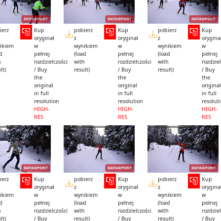
ierz
Kup
pobierz
Kup
pobierz
Kup
oryginał
z
oryginał
z
orygina
ikiem
w
wynikiem
w
wynikiem
w
ad
pełnej
(load
pełnej
(load
pełnej
h
rozdzielczości
with
rozdzielczości
with
rozdziel
lt)
/ Buy
result)
/ Buy
result)
/ Buy
the
the
the
original
original
original
in full
in full
in full
resolution
resolution
resolut
HIGH-
HIGH-
HIGH-
RES
RES
RES
ierz
Kup
pobierz
Kup
pobierz
Kup
oryginał
z
oryginał
z
orygina
ikiem
w
wynikiem
w
wynikiem
w
ad
pełnej
(load
pełnej
(load
pełnej
h
rozdzielczości
with
rozdzielczości
with
rozdziel
lt)
/ Buy
result)
/ Buy
result)
/ Buy