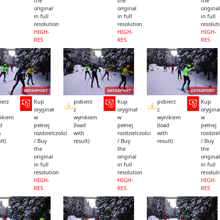
the
the
the
original
original
original
in full
in full
in full
resolution
resolution
resolut
HIGH-
HIGH-
HIGH-
RES
RES
RES
ierz
Kup
pobierz
Kup
pobierz
Kup
oryginał
z
oryginał
z
orygina
ikiem
w
wynikiem
w
wynikiem
w
ad
pełnej
(load
pełnej
(load
pełnej
h
rozdzielczości
with
rozdzielczości
with
rozdziel
lt)
/ Buy
result)
/ Buy
result)
/ Buy
the
the
the
original
original
original
in full
in full
in full
resolution
resolution
resolut
HIGH-
HIGH-
HIGH-
RES
RES
RES