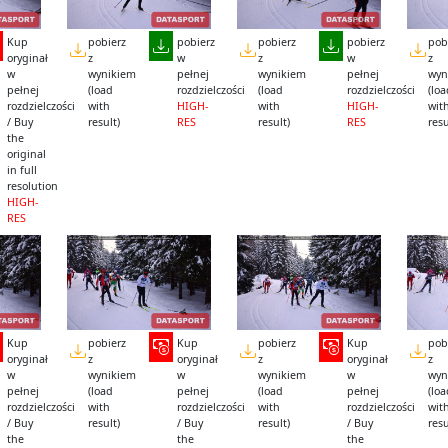
Kup
pobierz
pobierz
pobierz
pobierz
pob
oryginał
z
w
z
w
z
w
wynikiem
pełnej
wynikiem
pełnej
wyn
pełnej
(load
rozdzielczości
(load
rozdzielczości
(lo
rozdzielczości
with
HIGH-
with
HIGH-
wit
/ Buy
result)
RES
result)
RES
resu
the
original
in full
resolution
HIGH-
RES
Kup
pobierz
Kup
pobierz
Kup
pob
oryginał
z
oryginał
z
oryginał
z
w
wynikiem
w
wynikiem
w
wyn
pełnej
(load
pełnej
(load
pełnej
(lo
rozdzielczości
with
rozdzielczości
with
rozdzielczości
wit
/ Buy
result)
/ Buy
result)
/ Buy
resu
the
the
the