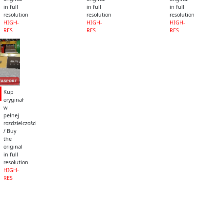
in full
in full
in full
resolution
resolution
resolution
HIGH-
HIGH-
HIGH-
RES
RES
RES
Kup
oryginał
w
pełnej
rozdzielczości
/ Buy
the
original
in full
resolution
HIGH-
RES