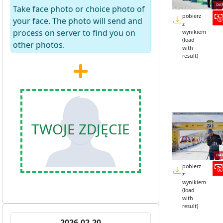
Take face photo or choice photo of
pobierz
your face. The photo will send and
z
process on server to find you on
wynikiem
(load
other photos.
with
result)
TWOJE ZDJĘCIE
pobierz
z
wynikiem
(load
with
result)
2026-02-20