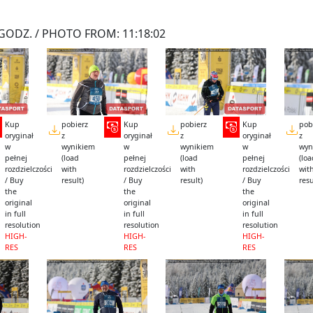
GODZ. / PHOTO FROM: 11:18:02
Kup
pobierz
Kup
pobierz
Kup
pob
oryginał
z
oryginał
z
oryginał
z
w
wynikiem
w
wynikiem
w
wyn
pełnej
(load
pełnej
(load
pełnej
(lo
rozdzielczości
with
rozdzielczości
with
rozdzielczości
wit
/ Buy
result)
/ Buy
result)
/ Buy
resu
the
the
the
original
original
original
in full
in full
in full
resolution
resolution
resolution
HIGH-
HIGH-
HIGH-
RES
RES
RES