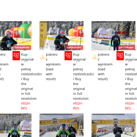
ierz
Kup
pobierz
Kup
pobierz
Kup
oryginał
z
oryginał
z
orygina
ikiem
w
wynikiem
w
wynikiem
w
ad
pełnej
(load
pełnej
(load
pełnej
h
rozdzielczości
with
rozdzielczości
with
rozdziel
lt)
/ Buy
result)
/ Buy
result)
/ Buy
the
the
the
original
original
original
in full
in full
in full
resolution
resolution
resolut
HIGH-
HIGH-
HIGH-
RES
RES
RES