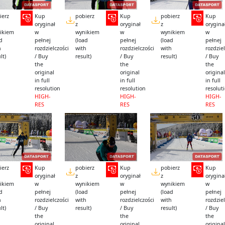
ierz
Kup
pobierz
Kup
pobierz
Kup
oryginał
z
oryginał
z
orygina
ikiem
w
wynikiem
w
wynikiem
w
ad
pełnej
(load
pełnej
(load
pełnej
h
rozdzielczości
with
rozdzielczości
with
rozdziel
lt)
/ Buy
result)
/ Buy
result)
/ Buy
the
the
the
original
original
original
in full
in full
in full
resolution
resolution
resolut
HIGH-
HIGH-
HIGH-
RES
RES
RES
ierz
Kup
pobierz
Kup
pobierz
Kup
oryginał
z
oryginał
z
orygina
ikiem
w
wynikiem
w
wynikiem
w
ad
pełnej
(load
pełnej
(load
pełnej
h
rozdzielczości
with
rozdzielczości
with
rozdziel
lt)
/ Buy
result)
/ Buy
result)
/ Buy
the
the
the
original
original
original