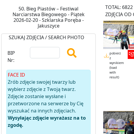
TOTAL: 6822
50. Bieg Piastów – Festiwal
Narciarstwa Biegowego - Piątek
ZDJĘCIA OD 
2026-02-20 - Szklarska Poręba -
Jakuszyce
SZUKAJ ZDJĘCIA / SEARCH PHOTO
BIP
pobierz
z
Nr:
wynikiem
(load
with
FACE ID
result)
Zrób zdjęcie swojej twarzy lub
wybierz zdjęcie z Twoją twarz.
Zdjęcie zostanie wysłane i
przetworzone na serwerze by Cię
wyszukać na innych zdjęciach.
Wysyłając zdjęcie wyrażasz na to
zgodę.