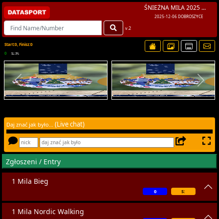
ŚNIEŻNA MILA 2025 ...
2025-12-06 DOBROSZYCE
v.2
Start:0, Finisz:0
0
SL:3%
(Live chat)
Daj znać jak było...
Zgłoszeni / Entry
1 Mila Bieg
0
S:
1 Mila Nordic Walking