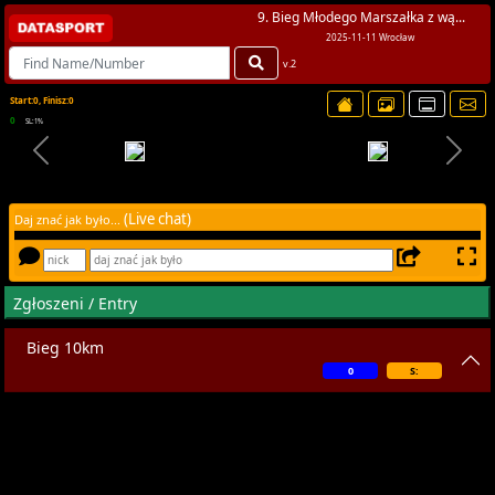
9. Bieg Młodego Marszałka z wą...
2025-11-11 Wrocław
v.2
Start:0, Finisz:0
0
SL:1%
(Live chat)
Daj znać jak było...
Zgłoszeni / Entry
Bieg 10km
0
S: