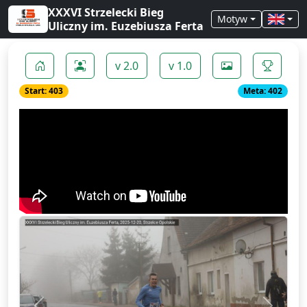
XXXVI Strzelecki Bieg
Motyw
Uliczny im. Euzebiusza Ferta
v 2.0
v 1.0
Start: 403
Meta: 402