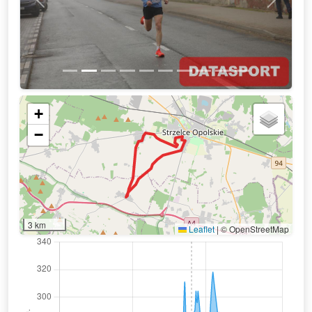
Previous
Next
+
−
3 km
Leaflet
|
© OpenStreetMap