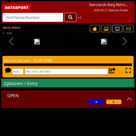
Narciarski Bieg Retro...
2026-02-21 Szklarska Poręba
v.2
Start:0, Finisz:0
0
SL:1%
(Live chat)
Daj znać jak było...
Zgłoszeni / Entry
OPEN
0
S: