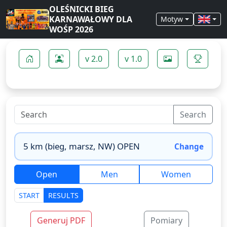
OLEŚNICKI BIEG
KARNAWAŁOWY DLA
Motyw
WOŚP 2026
v 2.0
v 1.0
Search
Change
Open
Men
Women
START
RESULTS
Generuj PDF
Pomiary