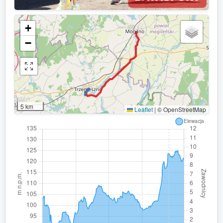
+
−
5 km
Leaflet
|
© OpenStreetMap