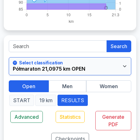
Search
Select classification
Open
Men
Women
START
19 km
RESULTS
Advanced
Statistics
Generate
PDF
Checkpoints