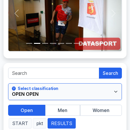
Previous
Next
Search
Select classification
Open
Men
Women
START
pkt
RESULTS